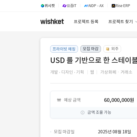
위시켓
요즘IT
AIDP - AX
Rise ERP
프로젝트 등록
프로젝트 찾기
프로젝트 찾기
모집 마감
유사사례 검색 A
외주
프라이빗 매칭
USD 를 기반으로 한 스테이
개발
디자인
기획
웹
가상화폐ㆍ거래소
60,000,000원
예상 금액
금액 조율 가능
모집 마감일
2025년 08월 18일