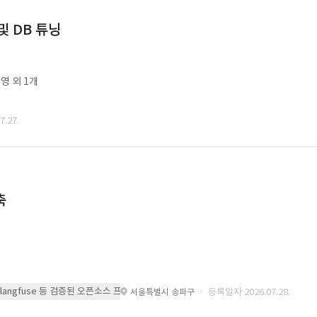
및 DB 튜닝
영 외 1개
.27.
축
 또는 langfuse 등 검증된 오픈소스 프레임워크를 기반으로 시스템을 구축
· 등록일자 2026.07.28.
서울특별시 송파구