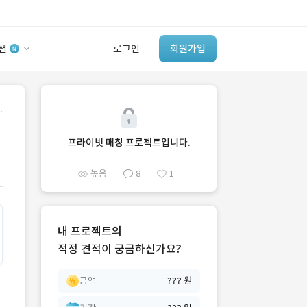
션
로그인
회원가입
유사사례 검색 AI
.
‘이런 거’ 만들어본
개발 회사 있어?
프라이빗 매칭 프로젝트입니다.
바로가기
높음
8
1
내 프로젝트의
적정 견적이 궁금하신가요?
금액
??? 원