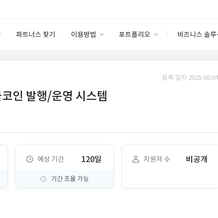
파트너스 찾기
이용방법
포트폴리오
비즈니스 솔루
이용방법
포트폴리오
엔터프라이즈
I
파트너 등급
이용후기
등록 일자 2025.08.04
안심 코드 케어
이용요금
솔루션 마켓
블코인 발행/운영 시스템
고객센터
스토어
120일
비공개
예상 기간
지원자 수
기간 조율 가능