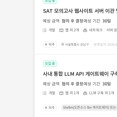
모집 중
SAT 모의고사 웹사이트 서버 이관 
예상 금액
협의 후 결정
예상 기간
30일
개발
웹 외 2개
네트워크ㆍ서버 운
외주
· 등록일자 2026.07
서울특별시 강남구
📔
모집 중
사내 통합 LLM API 게이트웨이 구
예상 금액
협의 후 결정
예상 기간
30일
개발
웹 외 1개
LLM 구축 외 1개
litellm(오픈소스 llm 게이트웨이)
외주
📔