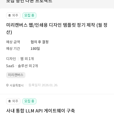
모집 중인 다른 프로젝트
외주
모집 중
📔
미리캔버스 웹/인쇄용 디자인 템플릿 정기 제작 (월 정
산)
예상 금액
협의 후 결정
예상 기간
180일
디자인
웹 외 1개
SaaSㆍ솔루션 외 2개
미리캔버스
· 등록일자 2026.01.26.
서울특별시
외주
모집 중
📔
사내 통합 LLM API 게이트웨이 구축