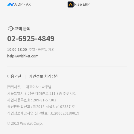
AIDP - AX
Rise ERP
고객 문의
02-6925-4849
10:00-18:00
주말·공휴일 제외
help@wishket.com
이용약관
개인정보 처리방침
㈜위시켓
대표이사 : 박우범
서울특별시 강남구 테헤란로 211 3층 ㈜위시켓
사업자등록번호 : 209-81-57303
통신판매업신고 : 제2018-서울강남-02337 호
직업정보제공사업 신고번호 : J1200020180019
© 2013 Wishket Corp.