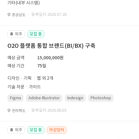
기타(내부 시스템)
· 등록일자 2026.07.28.
경상남도
외주
모집 중
📔
O2O 플랫폼 통합 브랜드(BI/BX) 구축
예상 금액
15,000,000원
예상 기간
75일
디자인 · 기획
웹 외 2개
기술 자문ㆍ가이드
Figma
Adobe Illustrator
Indesign
Photoshop
· 등록일자 2026.08.03.
전라북도
외주
모집 중
마감임박
📔