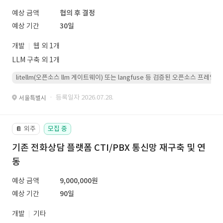
예상 금액
협의 후 결정
예상 기간
30일
개발
웹 외 1개
LLM 구축 외 1개
litellm(오픈소스 llm 게이트웨이) 또는 langfuse 등 검증된 오픈소스 프
· 등록일자 2026.07.28.
서울특별시
외주
모집 중
📔
기존 전화상담 플랫폼 CTI/PBX 통신망 재구축 및 연
동
예상 금액
9,000,000원
예상 기간
90일
개발
기타