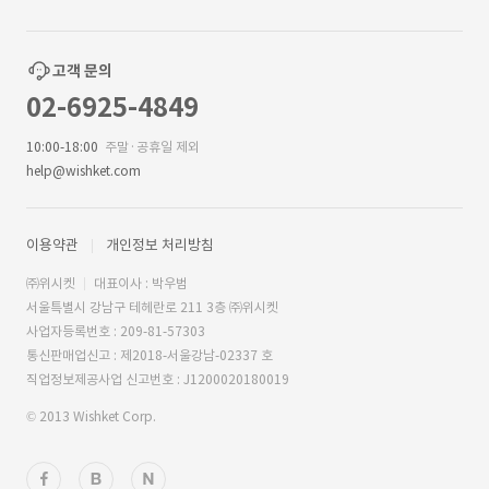
고객 문의
02-6925-4849
10:00-18:00
주말·공휴일 제외
help@wishket.com
이용약관
개인정보 처리방침
㈜위시켓
대표이사 : 박우범
서울특별시 강남구 테헤란로 211 3층 ㈜위시켓
사업자등록번호 : 209-81-57303
통신판매업신고 : 제2018-서울강남-02337 호
직업정보제공사업 신고번호 : J1200020180019
© 2013 Wishket Corp.