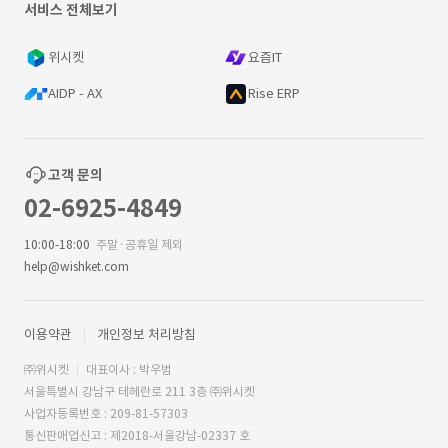
서비스 전체보기
위시켓
요즘IT
AIDP - AX
Rise ERP
고객 문의
02-6925-4849
10:00-18:00
주말·공휴일 제외
help@wishket.com
이용약관
개인정보 처리방침
㈜위시켓
대표이사 : 박우범
서울특별시 강남구 테헤란로 211 3층 ㈜위시켓
사업자등록번호 : 209-81-57303
통신판매업신고 : 제2018-서울강남-02337 호