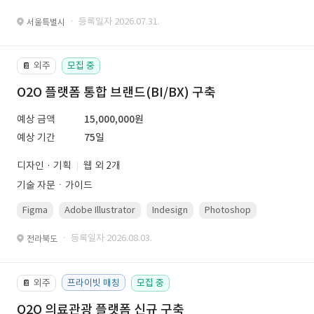
· 등록일자 2026.07.31.
서울특별시
외주
모집 중
📔
O2O 플랫폼 통합 브랜드(BI/BX) 구축
예상 금액
15,000,000원
예상 기간
75일
디자인 · 기획
웹 외 2개
기술 자문ㆍ가이드
Figma
Adobe Illustrator
Indesign
Photoshop
· 등록일자 2026.08.03.
전라북도
외주
프라이빗 매칭
모집 중
📔
O2O 의료관광 플랫폼 신규 구축