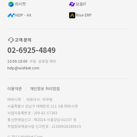
위시켓
요즘IT
AIDP - AX
Rise ERP
고객 문의
02-6925-4849
10:00-18:00
주말·공휴일 제외
help@wishket.com
이용약관
개인정보 처리방침
㈜위시켓
대표이사 : 박우범
서울특별시 강남구 테헤란로 211 3층 ㈜위시켓
사업자등록번호 : 209-81-57303
통신판매업신고 : 제2018-서울강남-02337 호
직업정보제공사업 신고번호 : J1200020180019
© 2013 Wishket Corp.