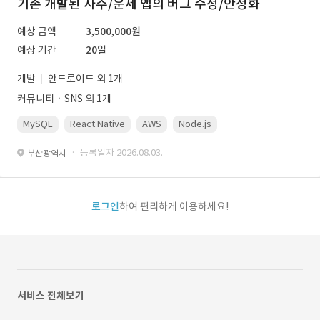
기존 개발된 사주/운세 앱의 버그 수정/안정화
예상 금액
3,500,000원
예상 기간
20일
개발
안드로이드 외 1개
커뮤니티ㆍSNS 외 1개
MySQL
React Native
AWS
Node.js
· 등록일자 2026.08.03.
부산광역시
로그인
하여 편리하게 이용하세요!
서비스 전체보기