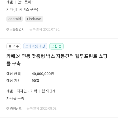
개발
안드로이드
기타(IT 서비스 구축)
Android
Firebase
· 등록일자 2026.07.30.
서울특별시
외주
프라이빗 매칭
모집 중
📔
카페24 연동 맞춤형 박스 자동견적 웹투프린트 쇼핑
몰 구축
예상 금액
40,000,000원
예상 기간
90일
개발 · 디자인 · 기획
웹 외 2개
자사몰 구축
· 등록일자 2026.08.03.
충청남도