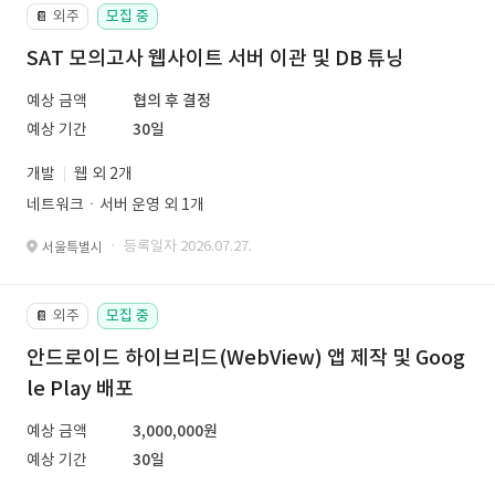
외주
모집 중
📔
SAT 모의고사 웹사이트 서버 이관 및 DB 튜닝
예상 금액
협의 후 결정
예상 기간
30일
개발
웹 외 2개
네트워크ㆍ서버 운영 외 1개
· 등록일자 2026.07.27.
서울특별시
외주
모집 중
📔
안드로이드 하이브리드(WebView) 앱 제작 및 Goog
le Play 배포
예상 금액
3,000,000원
예상 기간
30일