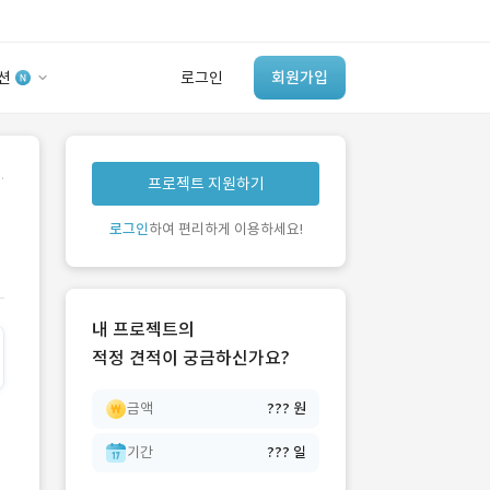
션
로그인
회원가입
유사사례 검색 AI
.
프로젝트 지원하기
‘이런 거’ 만들어본
개발 회사 있어?
로그인
하여 편리하게 이용하세요!
바로가기
내 프로젝트의
적정 견적이 궁금하신가요?
금액
??? 원
기간
??? 일