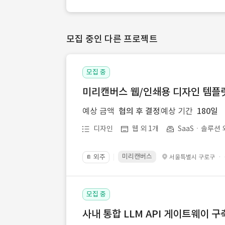
모집 중인 다른 프로젝트
모집 중
미리캔버스 웹/인쇄용 디자인 템플릿 
예상 금액
협의 후 결정
예상 기간
180일
디자인
웹 외 1개
SaaSㆍ솔루션 
미리캔버스
외주
·
서울특별시 구로구
📔
모집 중
사내 통합 LLM API 게이트웨이 구