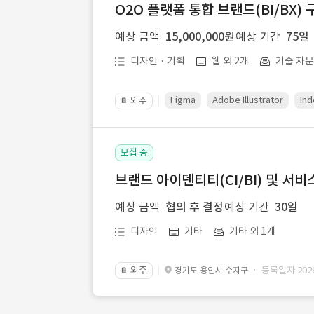
O2O 플랫폼 통합 브랜드(BI/BX) 
예상 금액
15,000,000원
예상 기간
75일
디자인 · 기획
웹 외 2개
기술 자
Figma
Adobe Illustrator
Ind
외주
📔
모집 중
브랜드 아이덴티티(CI/BI) 및 서비
예상 금액
협의 후 결정
예상 기간
30일
디자인
기타
기타 외 1개
외주
· 등록일자 2026.
경기도 용인시 수지구
📔