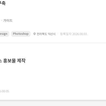
구축
문ㆍ가이드
esign
Photoshop
· 등록일자 2026.08.03.
전라북도 익산시
스 홍보물 제작
08.05.