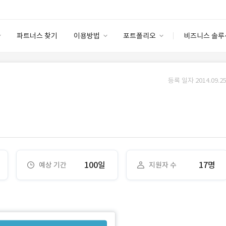
파트너스 찾기
이용방법
포트폴리오
비즈니스 솔루
이용방법
포트폴리오
엔터프라이즈
I
파트너 등급
이용후기
등록 일자 2014.09.25
안심 코드 케어
이용요금
솔루션 마켓
고객센터
스토어
100일
17명
예상 기간
지원자 수