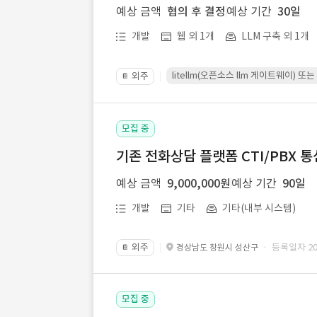
예상 금액
협의 후 결정
예상 기간
30일
개발
웹 외 1개
LLM 구축 외 1개
litellm(오픈소스 llm 게이트웨이)
외주
📔
모집 중
기존 전화상담 플랫폼 CTI/PBX 
예상 금액
9,000,000원
예상 기간
90일
개발
기타
기타(내부 시스템)
외주
· 등록일자 202
경상남도 창원시 성산구
📔
모집 중