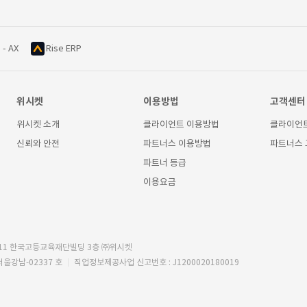
 - AX
Rise ERP
위시켓
이용방법
고객센터
위시켓 소개
클라이언트 이용방법
클라이언
신뢰와 안전
파트너스 이용방법
파트너스
파트너 등급
이용요금
11 한국고등교육재단빌딩 3층 ㈜위시켓
서울강남-02337 호
직업정보제공사업 신고번호 : J1200020180019