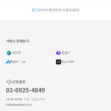
로그인
하여 편리하게 이용하세요!
서비스 전체보기
위시켓
요즘IT
AIDP - AX
Rise ERP
고객 문의
02-6925-4849
10:00-18:00
주말·공휴일 제외
help@wishket.com