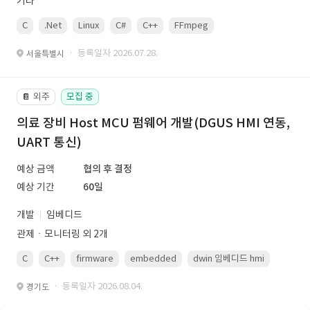
기타
C
.Net
Linux
C#
C++
FFmpeg
VisualStudio
OrC
· 등록일자 2026.07.28.
서울특별시
외주
모집 중
📔
의료 장비 Host MCU 펌웨어 개발(DGUS HMI 연동,
UART 통신)
예상 금액
협의 후 결정
예상 기간
60일
개발
임베디드
관제ㆍ모니터링 외 2개
C
C++
firmware
embedded
dwin 임베디드 hmi
uart
· 등록일자 2026.08.04.
경기도