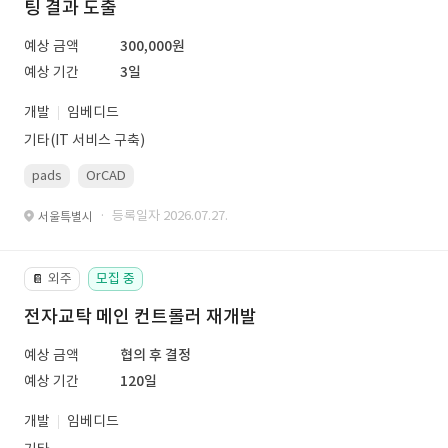
팅 결과 도출
예상 금액
300,000원
예상 기간
3일
개발
임베디드
기타(IT 서비스 구축)
pads
OrCAD
· 등록일자 2026.07.27.
서울특별시
외주
모집 중
📔
전자교탁 메인 컨트롤러 재개발
예상 금액
협의 후 결정
예상 기간
120일
개발
임베디드