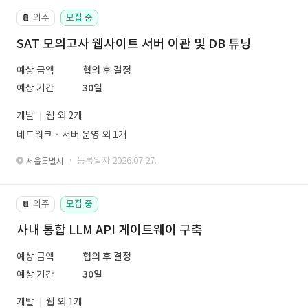
외주
모집 중
📔
SAT 모의고사 웹사이트 서버 이관 및 DB 튜닝
예상 금액
협의 후 결정
예상 기간
30일
개발
웹 외 2개
네트워크ㆍ서버 운영 외 1개
· 등록일자 2026.07.27.
서울특별시
외주
모집 중
📔
사내 통합 LLM API 게이트웨이 구축
예상 금액
협의 후 결정
예상 기간
30일
개발
웹 외 1개