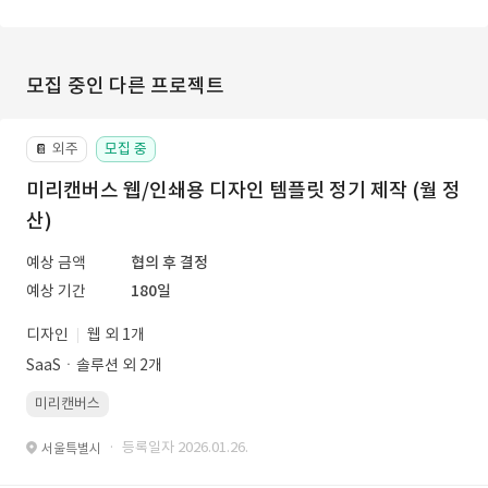
모집 중인 다른 프로젝트
외주
모집 중
📔
미리캔버스 웹/인쇄용 디자인 템플릿 정기 제작 (월 정
산)
예상 금액
협의 후 결정
예상 기간
180일
디자인
웹 외 1개
SaaSㆍ솔루션 외 2개
미리캔버스
· 등록일자 2026.01.26.
서울특별시