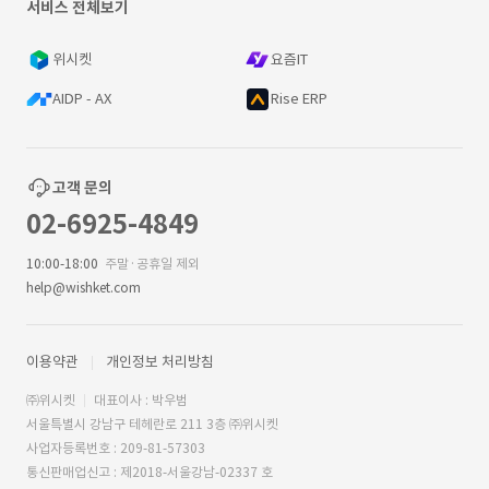
서비스 전체보기
위시켓
요즘IT
AIDP - AX
Rise ERP
고객 문의
02-6925-4849
10:00-18:00
주말·공휴일 제외
help@wishket.com
이용약관
개인정보 처리방침
㈜위시켓
대표이사 : 박우범
서울특별시 강남구 테헤란로 211 3층 ㈜위시켓
사업자등록번호 : 209-81-57303
통신판매업신고 : 제2018-서울강남-02337 호