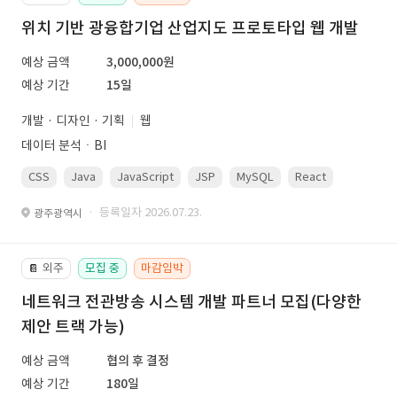
위치 기반 광융합기업 산업지도 프로토타입 웹 개발
예상 금액
3,000,000원
예상 기간
15일
개발 · 디자인 · 기획
웹
데이터 분석ㆍBI
CSS
Java
JavaScript
JSP
MySQL
React
Spring
· 등록일자 2026.07.23.
광주광역시
외주
모집 중
마감임박
📔
네트워크 전관방송 시스템 개발 파트너 모집(다양한
제안 트랙 가능)
예상 금액
협의 후 결정
예상 기간
180일