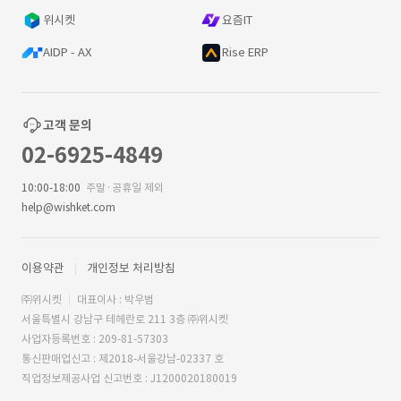
위시켓
요즘IT
AIDP - AX
Rise ERP
고객 문의
02-6925-4849
10:00-18:00
주말·공휴일 제외
help@wishket.com
이용약관
개인정보 처리방침
㈜위시켓
대표이사 : 박우범
서울특별시 강남구 테헤란로 211 3층 ㈜위시켓
사업자등록번호 : 209-81-57303
통신판매업신고 : 제2018-서울강남-02337 호
직업정보제공사업 신고번호 : J1200020180019