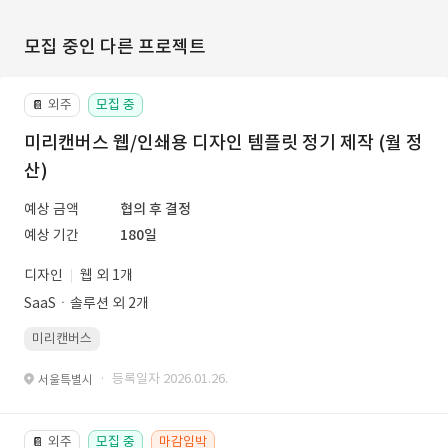
모집 중인 다른 프로젝트
외주
모집 중
📔
미리캔버스 웹/인쇄용 디자인 템플릿 정기 제작 (월 정
산)
예상 금액
협의 후 결정
예상 기간
180일
디자인
웹 외 1개
SaaSㆍ솔루션 외 2개
미리캔버스
· 등록일자 2026.01.26.
서울특별시
외주
모집 중
마감임박
📔