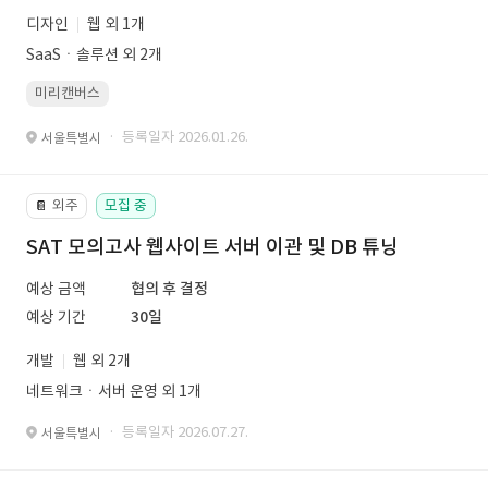
디자인
웹 외 1개
SaaSㆍ솔루션 외 2개
미리캔버스
· 등록일자 2026.01.26.
서울특별시
외주
모집 중
📔
SAT 모의고사 웹사이트 서버 이관 및 DB 튜닝
예상 금액
협의 후 결정
예상 기간
30일
개발
웹 외 2개
네트워크ㆍ서버 운영 외 1개
· 등록일자 2026.07.27.
서울특별시