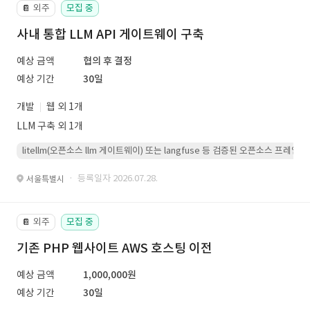
외주
모집 중
📔
사내 통합 LLM API 게이트웨이 구축
예상 금액
협의 후 결정
예상 기간
30일
개발
웹 외 1개
LLM 구축 외 1개
litellm(오픈소스 llm 게이트웨이) 또는 langfuse 등 검증된 오픈소스 프
· 등록일자 2026.07.28.
서울특별시
외주
모집 중
📔
기존 PHP 웹사이트 AWS 호스팅 이전
예상 금액
1,000,000원
예상 기간
30일