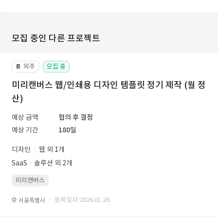
모집 중인 다른 프로젝트
외주
모집 중
📔
미리캔버스 웹/인쇄용 디자인 템플릿 정기 제작 (월 정
산)
예상 금액
협의 후 결정
예상 기간
180일
디자인
웹 외 1개
SaaSㆍ솔루션 외 2개
미리캔버스
· 등록일자 2026.01.26.
서울특별시