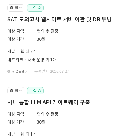
외주
모집 중
📔
SAT 모의고사 웹사이트 서버 이관 및 DB 튜닝
예상 금액
협의 후 결정
예상 기간
30일
개발
웹 외 2개
네트워크ㆍ서버 운영 외 1개
· 등록일자 2026.07.27.
서울특별시
외주
모집 중
📔
사내 통합 LLM API 게이트웨이 구축
예상 금액
협의 후 결정
예상 기간
30일
개발
웹 외 1개