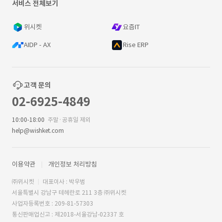
서비스 전체보기
위시켓
요즘IT
AIDP - AX
Rise ERP
고객 문의
02-6925-4849
10:00-18:00
주말·공휴일 제외
help@wishket.com
이용약관
개인정보 처리방침
㈜위시켓
대표이사 : 박우범
서울특별시 강남구 테헤란로 211 3층 ㈜위시켓
사업자등록번호 : 209-81-57303
통신판매업신고 : 제2018-서울강남-02337 호