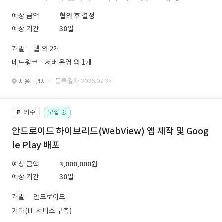
예상 금액
협의 후 결정
예상 기간
30일
개발
웹 외 2개
네트워크ㆍ서버 운영 외 1개
· 등록일자 2026.07.27.
서울특별시
외주
모집 중
📔
안드로이드 하이브리드(WebView) 앱 제작 및 Goog
le Play 배포
예상 금액
3,000,000원
예상 기간
30일
개발
안드로이드
기타(IT 서비스 구축)