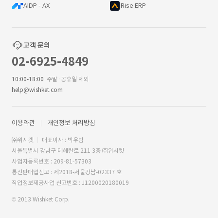
AIDP - AX
Rise ERP
고객 문의
02-6925-4849
10:00-18:00
주말·공휴일 제외
help@wishket.com
이용약관
개인정보 처리방침
㈜위시켓
대표이사 : 박우범
서울특별시 강남구 테헤란로 211 3층 ㈜위시켓
사업자등록번호 : 209-81-57303
통신판매업신고 : 제2018-서울강남-02337 호
직업정보제공사업 신고번호 : J1200020180019
© 2013 Wishket Corp.