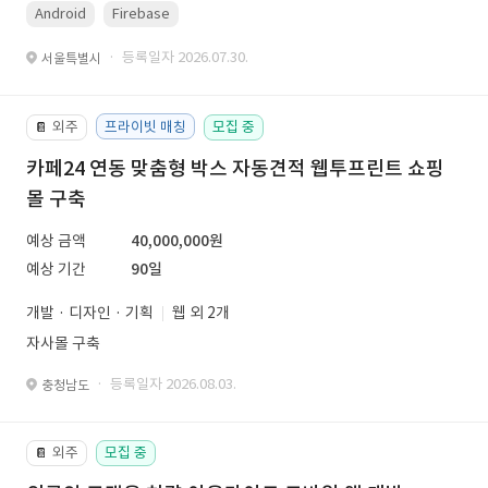
Android
Firebase
· 등록일자 2026.07.30.
서울특별시
외주
프라이빗 매칭
모집 중
📔
카페24 연동 맞춤형 박스 자동견적 웹투프린트 쇼핑
몰 구축
예상 금액
40,000,000원
예상 기간
90일
개발 · 디자인 · 기획
웹 외 2개
자사몰 구축
· 등록일자 2026.08.03.
충청남도
외주
모집 중
📔