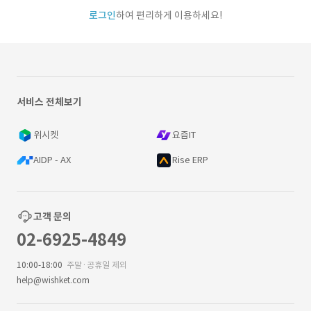
로그인
하여 편리하게 이용하세요!
서비스 전체보기
위시켓
요즘IT
AIDP - AX
Rise ERP
고객 문의
02-6925-4849
10:00-18:00
주말·공휴일 제외
help@wishket.com