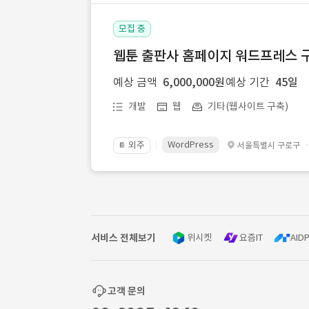
모집 중
웹툰 출판사 홈페이지 워드프레스 구
예상 금액
6,000,000원
예상 기간
45일
개발
웹
기타(웹사이트 구축)
WordPress
외주
서울특별시 구로구
📔
서비스 전체보기
위시켓
요즘IT
AIDP
고객 문의