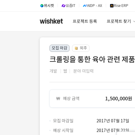
위시켓
요즘IT
AIDP - AX
Rise ERP
프로젝트 등록
프로젝트 찾기
프로젝트 찾기
모집 마감
외주
유사사례 검색 A
크롤링을 통한 육아 관련 제품
개발
웹
분야 미입력
1,500,000원
예상 금액
모집 마감일
2017년 07월 17일
예상 시작일
2017년 07월 21일