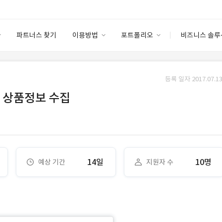
파트너스 찾기
이용방법
포트폴리오
비즈니스 솔루
이용방법
포트폴리오
엔터프라이즈
I
파트너 등급
이용후기
등록 일자 2017.07.13
안심 코드 케어
이용요금
솔루션 마켓
 상품정보 수집
고객센터
스토어
14일
10명
예상 기간
지원자 수