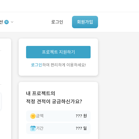
션
로그인
회원가입
유사사례 검색 AI
.
프로젝트 지원하기
‘이런 거’ 만들어본
개발 회사 있어?
로그인
하여 편리하게 이용하세요!
바로가기
내 프로젝트의
적정 견적이 궁금하신가요?
금액
??? 원
기간
??? 일