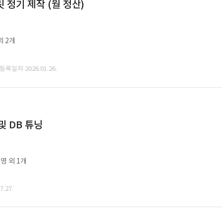
정기 제작 (월 정산)
외 2개
 등록일자 2026.01.26.
및 DB 튜닝
영 외 1개
.27.