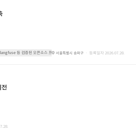
축
 또는 langfuse 등 검증된 오픈소스 프레임워크를 기반으로 시스템을 구축
· 등록일자 2026.07.28.
서울특별시 송파구
이전
.28.