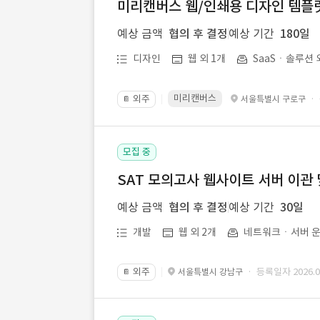
미리캔버스 웹/인쇄용 디자인 템플릿 
예상 금액
협의 후 결정
예상 기간
180일
디자인
웹 외 1개
SaaSㆍ솔루션 
미리캔버스
외주
·
서울특별시 구로구
📔
모집 중
SAT 모의고사 웹사이트 서버 이관 
예상 금액
협의 후 결정
예상 기간
30일
개발
웹 외 2개
네트워크ㆍ서버 운
외주
· 등록일자 2026.07
서울특별시 강남구
📔