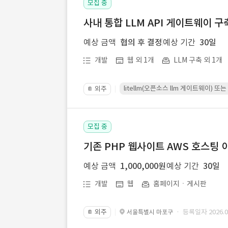
모집 중
사내 통합 LLM API 게이트웨이 구
예상 금액
협의 후 결정
예상 기간
30일
개발
웹 외 1개
LLM 구축 외 1개
litellm(오픈소스 llm 게이트웨이)
외주
📔
모집 중
기존 PHP 웹사이트 AWS 호스팅 
예상 금액
1,000,000원
예상 기간
30일
개발
웹
홈페이지ㆍ게시판
외주
· 등록일자 2026.07
서울특별시 마포구
📔