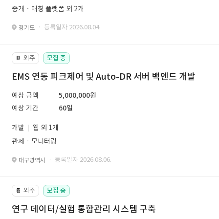
중개ㆍ매칭 플랫폼 외 2개
· 등록일자 2026.08.04.
경기도
외주
모집 중
📔
EMS 연동 피크제어 및 Auto-DR 서버 백엔드 개발
예상 금액
5,000,000원
예상 기간
60일
개발
웹 외 1개
관제ㆍ모니터링
· 등록일자 2026.08.06.
대구광역시
외주
모집 중
📔
연구 데이터/실험 통합관리 시스템 구축