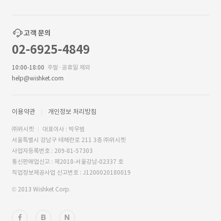
고객 문의
02-6925-4849
10:00-18:00
주말·공휴일 제외
help@wishket.com
이용약관
개인정보 처리방침
㈜위시켓
대표이사 : 박우범
서울특별시 강남구 테헤란로 211 3층 ㈜위시켓
사업자등록번호 : 209-81-57303
통신판매업신고 : 제2018-서울강남-02337 호
직업정보제공사업 신고번호 : J1200020180019
© 2013 Wishket Corp.