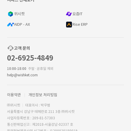
서비스 전체보기
위시켓
요즘IT
AIDP - AX
Rise ERP
고객 문의
02-6925-4849
10:00-18:00
주말·공휴일 제외
help@wishket.com
이용약관
개인정보 처리방침
㈜위시켓
대표이사 : 박우범
서울특별시 강남구 테헤란로 211 3층 ㈜위시켓
사업자등록번호 : 209-81-57303
통신판매업신고 : 제2018-서울강남-02337 호
직업정보제공사업 신고번호 : J1200020180019