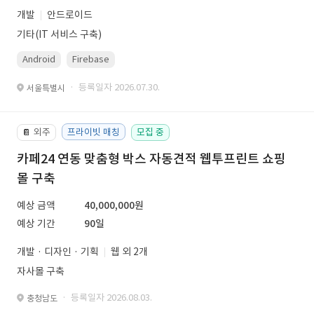
개발
안드로이드
기타(IT 서비스 구축)
Android
Firebase
· 등록일자 2026.07.30.
서울특별시
외주
프라이빗 매칭
모집 중
📔
카페24 연동 맞춤형 박스 자동견적 웹투프린트 쇼핑
몰 구축
예상 금액
40,000,000원
예상 기간
90일
개발 · 디자인 · 기획
웹 외 2개
자사몰 구축
· 등록일자 2026.08.03.
충청남도