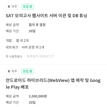
외주
모집 중
📔
SAT 모의고사 웹사이트 서버 이관 및 DB 튜닝
예상 금액
협의 후 결정
예상 기간
30일
개발
웹 외 2개
네트워크ㆍ서버 운영 외 1개
· 등록일자 2026.07.27.
서울특별시
외주
모집 중
📔
안드로이드 하이브리드(WebView) 앱 제작 및 Goog
le Play 배포
예상 금액
3,000,000원
예상 기간
30일