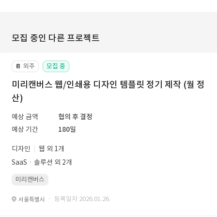
모집 중인 다른 프로젝트
외주
모집 중
📔
미리캔버스 웹/인쇄용 디자인 템플릿 정기 제작 (월 정
산)
예상 금액
협의 후 결정
예상 기간
180일
디자인
웹 외 1개
SaaSㆍ솔루션 외 2개
미리캔버스
· 등록일자 2026.01.26.
서울특별시