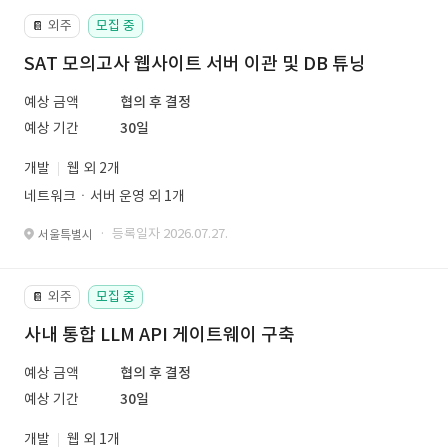
외주
모집 중
📔
SAT 모의고사 웹사이트 서버 이관 및 DB 튜닝
예상 금액
협의 후 결정
예상 기간
30일
개발
웹 외 2개
네트워크ㆍ서버 운영 외 1개
· 등록일자 2026.07.27.
서울특별시
외주
모집 중
📔
사내 통합 LLM API 게이트웨이 구축
예상 금액
협의 후 결정
예상 기간
30일
개발
웹 외 1개