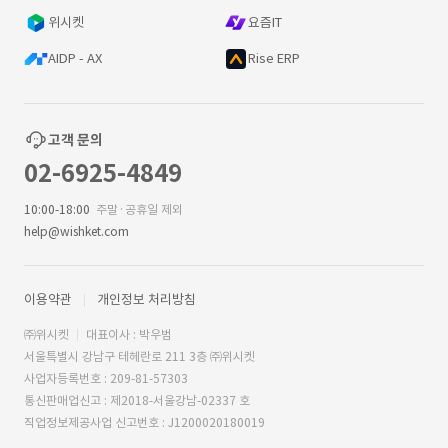
위시켓
요즘IT
AIDP - AX
Rise ERP
고객 문의
02-6925-4849
10:00-18:00
주말·공휴일 제외
help@wishket.com
이용약관
개인정보 처리방침
㈜위시켓
대표이사 : 박우범
서울특별시 강남구 테헤란로 211 3층 ㈜위시켓
사업자등록번호 : 209-81-57303
통신판매업신고 : 제2018-서울강남-02337 호
직업정보제공사업 신고번호 : J1200020180019