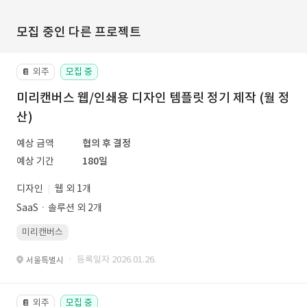
모집 중인 다른 프로젝트
외주
모집 중
📔
미리캔버스 웹/인쇄용 디자인 템플릿 정기 제작 (월 정
산)
예상 금액
협의 후 결정
예상 기간
180일
디자인
웹 외 1개
SaaSㆍ솔루션 외 2개
미리캔버스
· 등록일자 2026.01.26.
서울특별시
외주
모집 중
📔