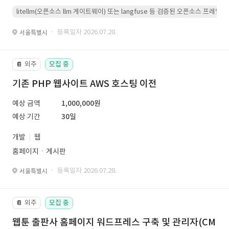
litellm(오픈소스 llm 게이트웨이) 또는 langfuse 등 검증된 오픈소스 프
· 등록일자 2026.07.28.
서울특별시
외주
모집 중
📔
기존 PHP 웹사이트 AWS 호스팅 이전
예상 금액
1,000,000원
예상 기간
30일
개발
웹
홈페이지ㆍ게시판
· 등록일자 2026.07.28.
서울특별시
외주
모집 중
📔
웹툰 출판사 홈페이지 워드프레스 구축 및 관리자(CM