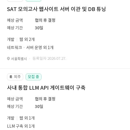
SAT 모의고사 웹사이트 서버 이관 및 DB 튜닝
예상 금액
협의 후 결정
예상 기간
30일
개발
웹 외 2개
네트워크ㆍ서버 운영 외 1개
· 등록일자 2026.07.27.
서울특별시
외주
모집 중
📔
사내 통합 LLM API 게이트웨이 구축
예상 금액
협의 후 결정
예상 기간
30일
개발
웹 외 1개
LLM 구축 외 1개