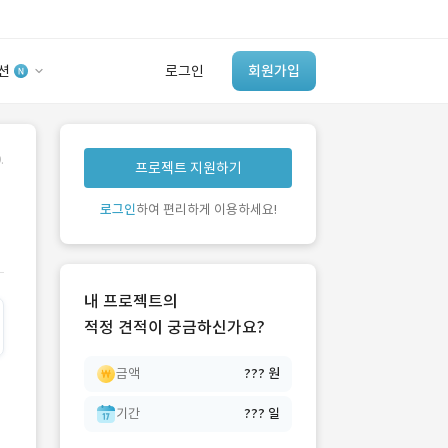
션
로그인
회원가입
유사사례 검색 AI
.
프로젝트 지원하기
‘이런 거’ 만들어본
개발 회사 있어?
로그인
하여 편리하게 이용하세요!
바로가기
내 프로젝트의
적정 견적이 궁금하신가요?
금액
??? 원
기간
??? 일