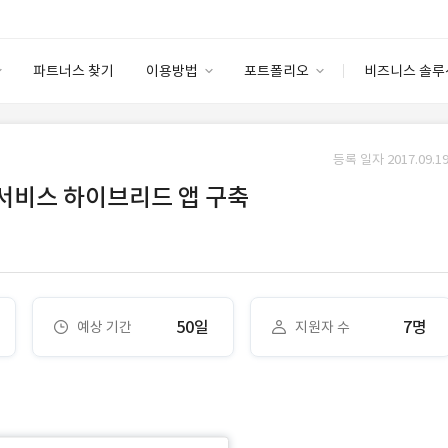
파트너스 찾기
이용방법
포트폴리오
비즈니스 솔루
이용방법
포트폴리오
엔터프라이즈
I
파트너 등급
이용후기
등록 일자 2017.09.19
안심 코드 케어
이용요금
솔루션 마켓
 서비스 하이브리드 앱 구축
고객센터
스토어
50일
7명
예상 기간
지원자 수