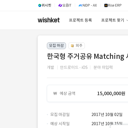
위시켓
요즘IT
AIDP - AX
Rise ERP
프로젝트 등록
프로젝트 찾기
프로젝트 찾기
모집 마감
외주
유사사례 검색 A
한국형 주거공유 Matching
개발
안드로이드
iOS
분야 미입력
15,000,000원
예상 금액
모집 마감일
2017년 10월 02일
예상 시작일
2017년 10월 15일