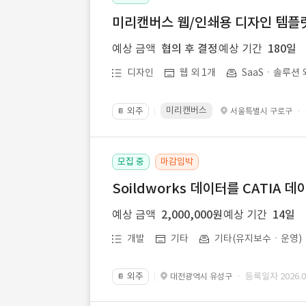
미리캔버스 웹/인쇄용 디자인 템플릿 
예상 금액
협의 후 결정
예상 기간
180일
디자인
웹 외 1개
SaaSㆍ솔루션 
미리캔버스
외주
·
서울특별시 구로구
📔
모집 중
마감임박
Soildworks 데이터를 CATIA 
예상 금액
2,000,000원
예상 기간
14일
개발
기타
기타(유지보수ㆍ운영)
외주
· 등록일자 2026.07
대전광역시 유성구
📔