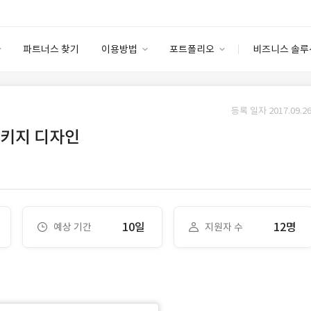
파트너스 찾기
이용방법
포트폴리오
비즈니스 솔루
이용방법
포트폴리오
엔터프라이즈
I
파트너 등급
이용후기
등록 일자 2017.09.26
안심 코드 케어
이용요금
솔루션 마켓
패키지 디자인
고객센터
스토어
10일
12명
예상 기간
지원자 수