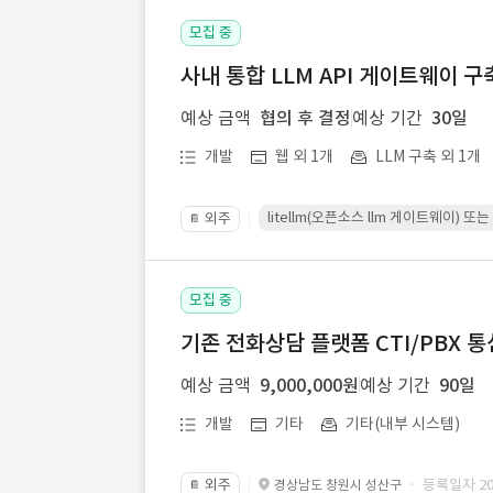
모집 중
사내 통합 LLM API 게이트웨이 구
예상 금액
협의 후 결정
예상 기간
30일
개발
웹 외 1개
LLM 구축 외 1개
litellm(오픈소스 llm 게이트웨이)
외주
📔
모집 중
기존 전화상담 플랫폼 CTI/PBX 
예상 금액
9,000,000원
예상 기간
90일
개발
기타
기타(내부 시스템)
외주
· 등록일자 202
경상남도 창원시 성산구
📔