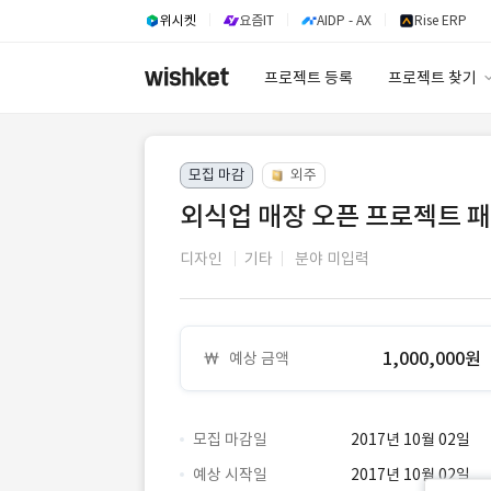
위시켓
요즘IT
AIDP - AX
Rise ERP
프로젝트 등록
프로젝트 찾기
프로젝트 찾기
모집 마감
외주
유사사례 검색 A
외식업 매장 오픈 프로젝트 
디자인
기타
분야 미입력
1,000,000원
예상 금액
모집 마감일
2017년 10월 02일
예상 시작일
2017년 10월 02일