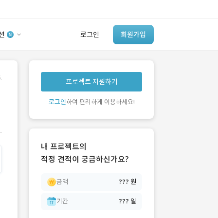
션
로그인
회원가입
유사사례 검색 AI
.
프로젝트 지원하기
‘이런 거’ 만들어본
개발 회사 있어?
로그인
하여 편리하게 이용하세요!
바로가기
내 프로젝트의
적정 견적이 궁금하신가요?
금액
??? 원
기간
??? 일