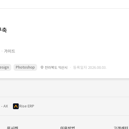
구축
문ㆍ가이드
esign
Photoshop
· 등록일자 2026.08.03.
전라북도 익산시
 - AX
Rise ERP
위시켓
이용방법
고객센터