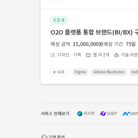
모집 중
O2O 플랫폼 통합 브랜드(BI/BX) 
예상 금액
15,000,000원
예상 기간
75일
디자인 · 기획
웹 외 2개
기술 자
Figma
Adobe Illustrator
Ind
외주
📔
서비스 전체보기
위시켓
요즘IT
AIDP
고객 문의