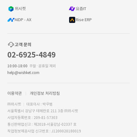
위시켓
요즘IT
AIDP - AX
Rise ERP
고객 문의
02-6925-4849
10:00-18:00
주말·공휴일 제외
help@wishket.com
이용약관
개인정보 처리방침
㈜위시켓
대표이사 : 박우범
서울특별시 강남구 테헤란로 211 3층 ㈜위시켓
사업자등록번호 : 209-81-57303
통신판매업신고 : 제2018-서울강남-02337 호
직업정보제공사업 신고번호 : J1200020180019