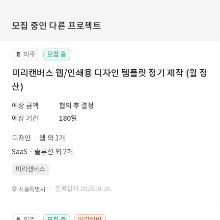
모집 중인 다른 프로젝트
외주
모집 중
📔
미리캔버스 웹/인쇄용 디자인 템플릿 정기 제작 (월 정
산)
예상 금액
협의 후 결정
예상 기간
180일
디자인
웹 외 1개
SaaSㆍ솔루션 외 2개
미리캔버스
· 등록일자 2026.01.26.
서울특별시
외주
모집 중
마감임박
📔