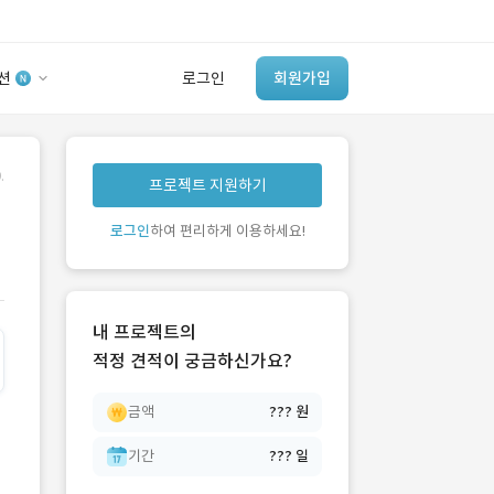
션
로그인
회원가입
유사사례 검색 AI
.
프로젝트 지원하기
‘이런 거’ 만들어본
개발 회사 있어?
로그인
하여 편리하게 이용하세요!
바로가기
내 프로젝트의
적정 견적이 궁금하신가요?
금액
??? 원
기간
??? 일