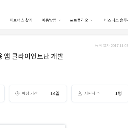
파트너스 찾기
이용방법
포트폴리오
비즈니스 솔루
이용방법
포트폴리오
엔터프라이즈
I
파트너 등급
이용후기
등록 일자 2017.11.09
안심 코드 케어
이용요금
솔루션 마켓
모용 앱 클라이언트단 개발
고객센터
스토어
14일
1명
예상 기간
지원자 수