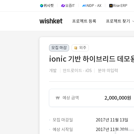
위시켓
요즘IT
AIDP - AX
Rise ERP
프로젝트 등록
프로젝트 찾기
프로젝트 찾기
모집 마감
외주
유사사례 검색 A
ionic 기반 하이브리드 데
개발
안드로이드
iOS
분야 미입력
2,000,000원
예상 금액
모집 마감일
2017년 11월 13일
예상 시작일
2017년 11월 20일