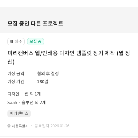
모집 중인 다른 프로젝트
외주
모집 중
📔
미리캔버스 웹/인쇄용 디자인 템플릿 정기 제작 (월 정
산)
예상 금액
협의 후 결정
예상 기간
180일
디자인
웹 외 1개
SaaSㆍ솔루션 외 2개
미리캔버스
· 등록일자 2026.01.26.
서울특별시