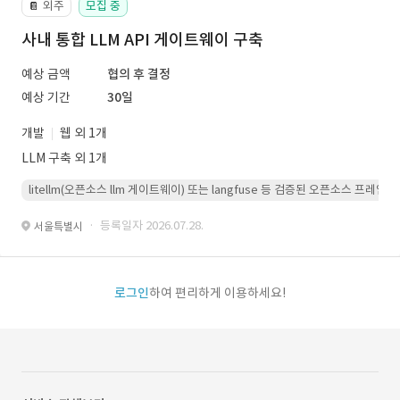
외주
모집 중
📔
사내 통합 LLM API 게이트웨이 구축
예상 금액
협의 후 결정
예상 기간
30일
개발
웹 외 1개
LLM 구축 외 1개
litellm(오픈소스 llm 게이트웨이) 또는 langfuse 등 검증된 오픈소스 프
· 등록일자 2026.07.28.
서울특별시
로그인
하여 편리하게 이용하세요!