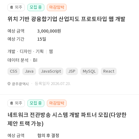
외주
모집 중
마감임박
📔
위치 기반 광융합기업 산업지도 프로토타입 웹 개발
예상 금액
3,000,000원
예상 기간
15일
개발 · 디자인 · 기획
웹
데이터 분석ㆍBI
CSS
Java
JavaScript
JSP
MySQL
React
Spring
· 등록일자 2026.07.23.
광주광역시
외주
모집 중
마감임박
📔
네트워크 전관방송 시스템 개발 파트너 모집(다양한
제안 트랙 가능)
예상 금액
협의 후 결정