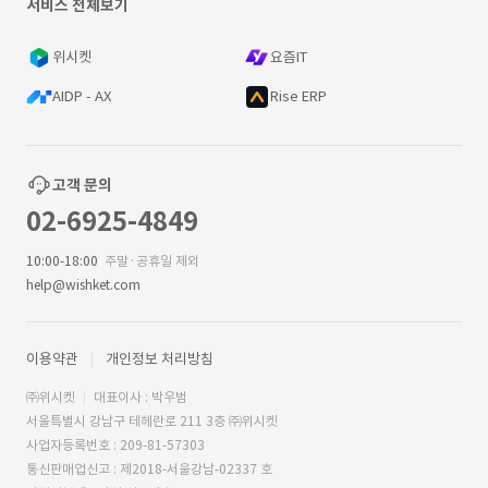
서비스 전체보기
위시켓
요즘IT
AIDP - AX
Rise ERP
고객 문의
02-6925-4849
10:00-18:00
주말·공휴일 제외
help@wishket.com
이용약관
개인정보 처리방침
㈜위시켓
대표이사 : 박우범
서울특별시 강남구 테헤란로 211 3층 ㈜위시켓
사업자등록번호 : 209-81-57303
통신판매업신고 : 제2018-서울강남-02337 호