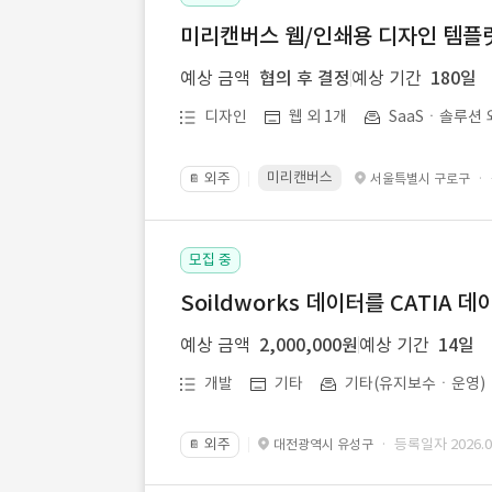
미리캔버스 웹/인쇄용 디자인 템플릿 
예상 금액
협의 후 결정
예상 기간
180일
디자인
웹 외 1개
SaaSㆍ솔루션 
미리캔버스
외주
·
서울특별시 구로구
📔
모집 중
Soildworks 데이터를 CATIA 
예상 금액
2,000,000원
예상 기간
14일
개발
기타
기타(유지보수ㆍ운영)
외주
· 등록일자 2026.07
대전광역시 유성구
📔