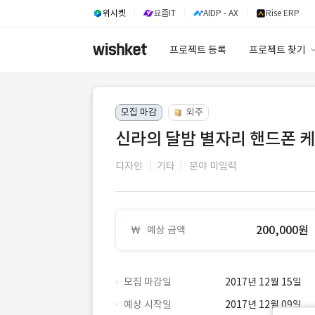
위시켓
요즘IT
AIDP - AX
Rise ERP
프로젝트 등록
프로젝트 찾기
프로젝트 찾기
모집 마감
외주
유사사례 검색 A
신라의 달밤 별자리 핸드폰 
디자인
기타
분야 미입력
200,000원
예상 금액
모집 마감일
2017년 12월 15일
예상 시작일
2017년 12월 09일