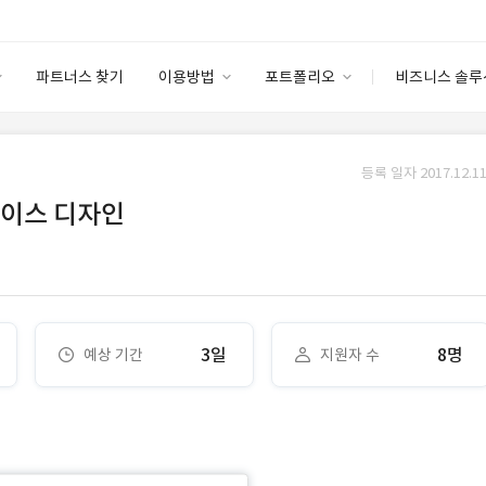
파트너스 찾기
이용방법
포트폴리오
비즈니스 솔루
이용방법
포트폴리오
엔터프라이즈
I
파트너 등급
이용후기
등록 일자 2017.12.11
안심 코드 케어
이용요금
솔루션 마켓
케이스 디자인
고객센터
스토어
3일
8명
예상 기간
지원자 수