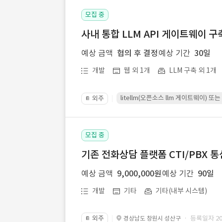
모집 중
사내 통합 LLM API 게이트웨이 구
예상 금액
협의 후 결정
예상 기간
30일
개발
웹 외 1개
LLM 구축 외 1개
litellm(오픈소스 llm 게이트웨이)
외주
📔
모집 중
기존 전화상담 플랫폼 CTI/PBX 
예상 금액
9,000,000원
예상 기간
90일
개발
기타
기타(내부 시스템)
외주
· 등록일자 202
경상남도 창원시 성산구
📔