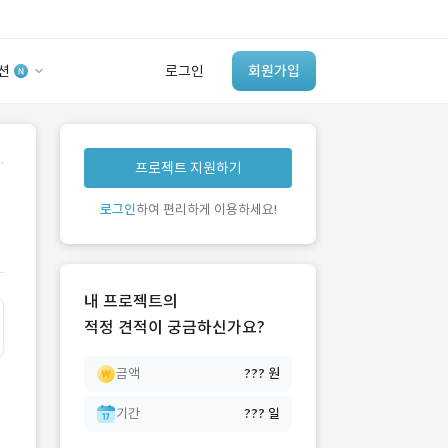
션
로그인
회원가입
유사사례 검색 AI
.
프로젝트 지원하기
‘이런 거’ 만들어본
개발 회사 있어?
로그인
하여 편리하게 이용하세요!
바로가기
내 프로젝트의
적정 견적이 궁금하신가요?
금액
??? 원
기간
??? 일