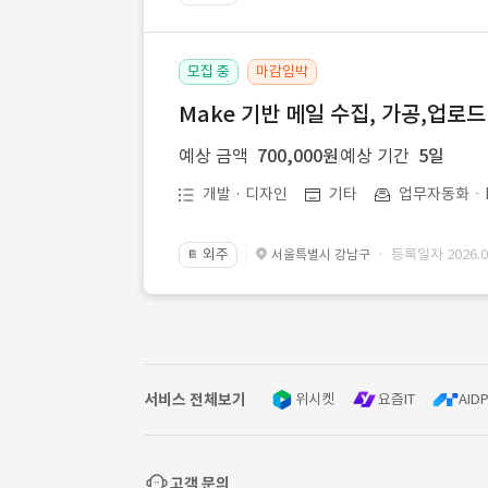
모집 중
마감임박
Make 기반 메일 수집, 가공,업로
예상 금액
700,000원
예상 기간
5일
개발 · 디자인
기타
업무자동화ㆍR
외주
· 등록일자 2026.07
서울특별시 강남구
📔
서비스 전체보기
위시켓
요즘IT
AIDP
고객 문의