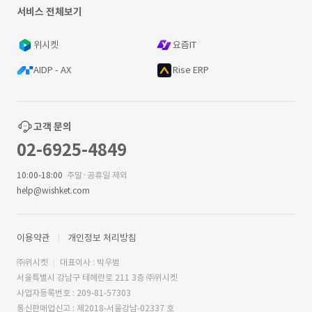
서비스 전체보기
위시켓
요즘IT
AIDP - AX
Rise ERP
고객 문의
02-6925-4849
10:00-18:00
주말·공휴일 제외
help@wishket.com
이용약관
개인정보 처리방침
㈜위시켓
대표이사 : 박우범
서울특별시 강남구 테헤란로 211 3층 ㈜위시켓
사업자등록번호 : 209-81-57303
통신판매업신고 : 제2018-서울강남-02337 호