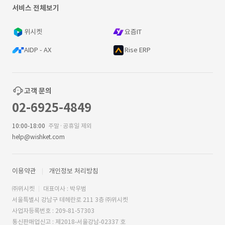
서비스 전체보기
위시켓
요즘IT
AIDP - AX
Rise ERP
고객 문의
02-6925-4849
10:00-18:00
주말·공휴일 제외
help@wishket.com
이용약관
개인정보 처리방침
㈜위시켓
대표이사 : 박우범
서울특별시 강남구 테헤란로 211 3층 ㈜위시켓
사업자등록번호 : 209-81-57303
통신판매업신고 : 제2018-서울강남-02337 호