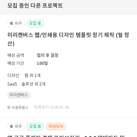
모집 중인 다른 프로젝트
외주
모집 중
📔
미리캔버스 웹/인쇄용 디자인 템플릿 정기 제작 (월 정
산)
예상 금액
협의 후 결정
예상 기간
180일
디자인
웹 외 1개
SaaSㆍ솔루션 외 2개
미리캔버스
· 등록일자 2026.01.26.
서울특별시
외주
모집 중
마감임박
📔