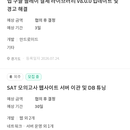
앱 구글 플레이 결제 라이브러리 v8.0.0 업데이트 및
경고 해결
예상 금액
협의 후 결정
예상 기간
3일
개발
안드로이드
기타
· 등록일자 2026.07.24.
경기도
외주
모집 중
📔
SAT 모의고사 웹사이트 서버 이관 및 DB 튜닝
예상 금액
협의 후 결정
예상 기간
30일
개발
웹 외 2개
네트워크ㆍ서버 운영 외 1개