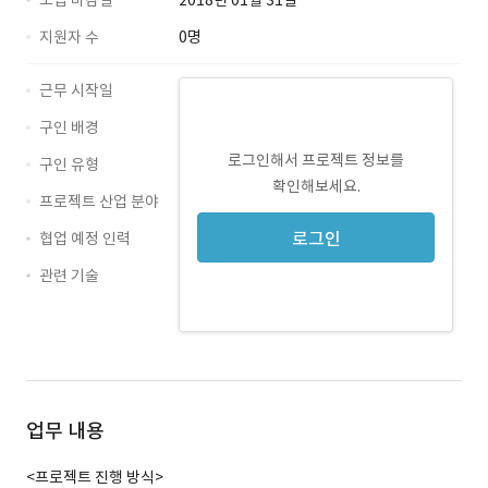
모집 마감일
2018년 01월 31일
지원자 수
0명
근무 시작일
구인 배경
로그인해서 프로젝트 정보를
구인 유형
확인해보세요.
프로젝트 산업 분야
로그인
협업 예정 인력
관련 기술
기획 · 경력 무관
UI · 경력 무관
UX · 경력 무관
업무 내용
<프로젝트 진행 방식>