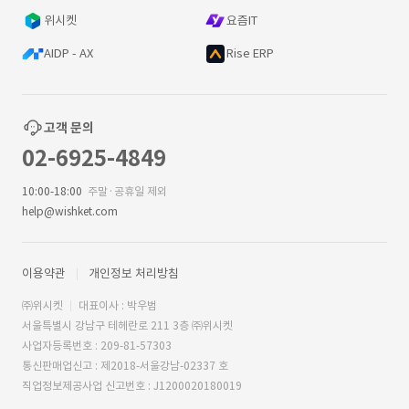
위시켓
요즘IT
AIDP - AX
Rise ERP
고객 문의
02-6925-4849
10:00-18:00
주말·공휴일 제외
help@wishket.com
이용약관
개인정보 처리방침
㈜위시켓
대표이사 : 박우범
서울특별시 강남구 테헤란로 211 3층 ㈜위시켓
사업자등록번호 : 209-81-57303
통신판매업신고 : 제2018-서울강남-02337 호
직업정보제공사업 신고번호 : J1200020180019