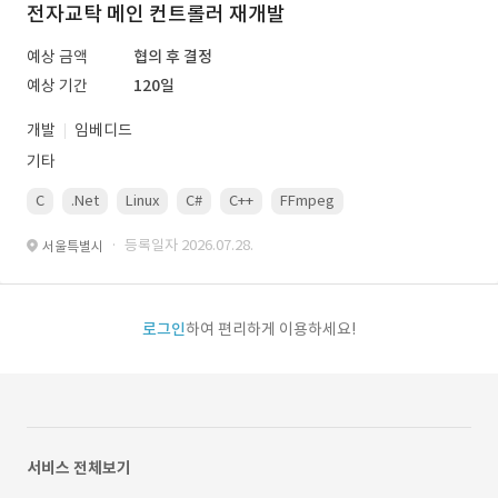
전자교탁 메인 컨트롤러 재개발
예상 금액
협의 후 결정
예상 기간
120일
개발
임베디드
기타
C
.Net
Linux
C#
C++
FFmpeg
VisualStudio
OrC
· 등록일자 2026.07.28.
서울특별시
로그인
하여 편리하게 이용하세요!
서비스 전체보기