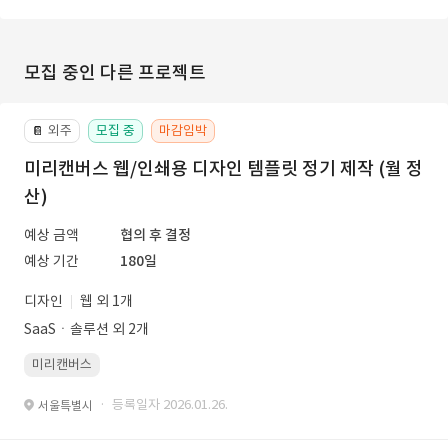
모집 중인 다른 프로젝트
외주
모집 중
마감임박
📔
미리캔버스 웹/인쇄용 디자인 템플릿 정기 제작 (월 정
산)
예상 금액
협의 후 결정
예상 기간
180일
디자인
웹 외 1개
SaaSㆍ솔루션 외 2개
미리캔버스
· 등록일자 2026.01.26.
서울특별시