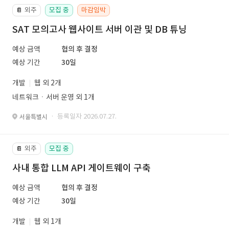
외주
모집 중
마감임박
📔
SAT 모의고사 웹사이트 서버 이관 및 DB 튜닝
예상 금액
협의 후 결정
예상 기간
30일
개발
웹 외 2개
네트워크ㆍ서버 운영 외 1개
· 등록일자 2026.07.27.
서울특별시
외주
모집 중
📔
사내 통합 LLM API 게이트웨이 구축
예상 금액
협의 후 결정
예상 기간
30일
개발
웹 외 1개