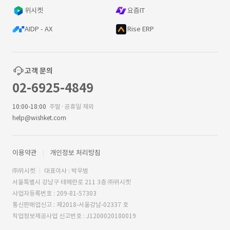
위시켓
요즘IT
AIDP - AX
Rise ERP
고객 문의
02-6925-4849
10:00-18:00
주말·공휴일 제외
help@wishket.com
이용약관
개인정보 처리방침
㈜위시켓
대표이사 : 박우범
서울특별시 강남구 테헤란로 211 3층 ㈜위시켓
사업자등록번호 : 209-81-57303
통신판매업신고 : 제2018-서울강남-02337 호
직업정보제공사업 신고번호 : J1200020180019