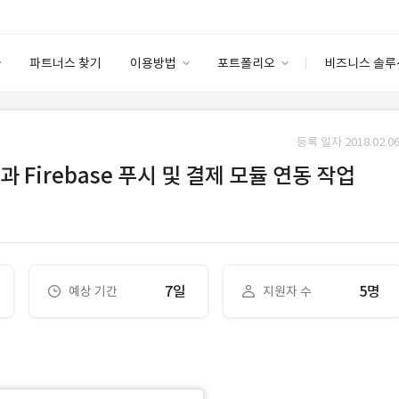
파트너스 찾기
이용방법
포트폴리오
비즈니스 솔루
이용방법
포트폴리오
엔터프라이즈
I
파트너 등급
이용후기
등록 일자 2018.02.06
안심 코드 케어
이용요금
솔루션 마켓
과 Firebase 푸시 및 결제 모듈 연동 작업
고객센터
스토어
7일
5명
예상 기간
지원자 수