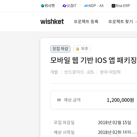
위시켓
요즘IT
AIDP - AX
Rise ERP
프로젝트 등록
프로젝트 찾기
프로젝트 찾기
모집 마감
외주
유사사례 검색 A
모바일 웹 기반 IOS 앱 패키징
개발
안드로이드
iOS
분야 미입력
1,200,000원
예상 금액
모집 마감일
2018년 02월 15일
예상 시작일
2018년 02월 16일