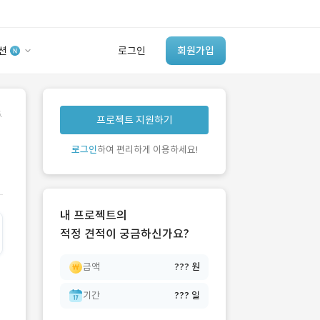
션
로그인
회원가입
유사사례 검색 AI
.
프로젝트 지원하기
‘이런 거’ 만들어본
개발 회사 있어?
로그인
하여 편리하게 이용하세요!
바로가기
내 프로젝트의
적정 견적이 궁금하신가요?
금액
??? 원
기간
??? 일