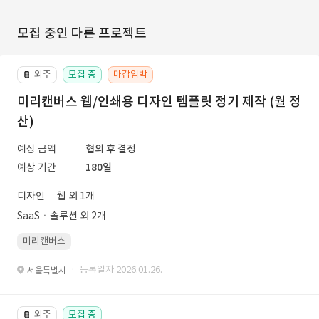
모집 중인 다른 프로젝트
외주
모집 중
마감임박
📔
미리캔버스 웹/인쇄용 디자인 템플릿 정기 제작 (월 정
산)
예상 금액
협의 후 결정
예상 기간
180일
디자인
웹 외 1개
SaaSㆍ솔루션 외 2개
미리캔버스
· 등록일자 2026.01.26.
서울특별시
외주
모집 중
📔