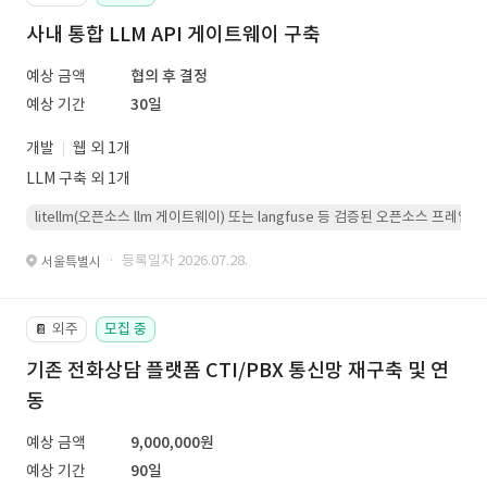
사내 통합 LLM API 게이트웨이 구축
예상 금액
협의 후 결정
예상 기간
30일
개발
웹 외 1개
LLM 구축 외 1개
litellm(오픈소스 llm 게이트웨이) 또는 langfuse 등 검증된 오픈소스 프
· 등록일자 2026.07.28.
서울특별시
외주
모집 중
📔
기존 전화상담 플랫폼 CTI/PBX 통신망 재구축 및 연
동
예상 금액
9,000,000원
예상 기간
90일