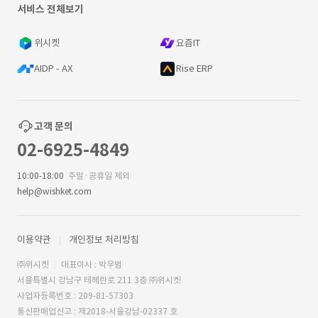
서비스 전체보기
위시켓
요즘IT
AIDP - AX
Rise ERP
고객 문의
02-6925-4849
10:00-18:00
주말·공휴일 제외
help@wishket.com
이용약관
개인정보 처리방침
㈜위시켓
대표이사 : 박우범
서울특별시 강남구 테헤란로 211 3층 ㈜위시켓
사업자등록번호 : 209-81-57303
통신판매업신고 : 제2018-서울강남-02337 호