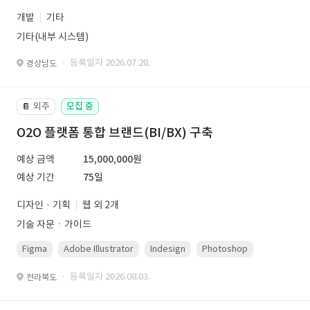
개발
기타
기타(내부 시스템)
· 등록일자 2026.07.28.
경상남도
외주
모집 중
📔
O2O 플랫폼 통합 브랜드(BI/BX) 구축
예상 금액
15,000,000원
예상 기간
75일
디자인 · 기획
웹 외 2개
기술 자문ㆍ가이드
Figma
Adobe Illustrator
Indesign
Photoshop
· 등록일자 2026.08.03.
전라북도