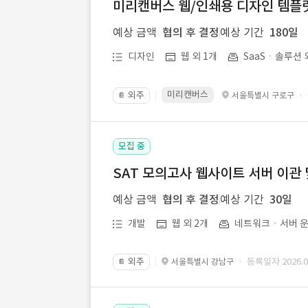
미리캔버스 웹/인쇄용 디자인 템플릿 
예상 금액
협의 후 결정
예상 기간
180일
디자인
웹 외 1개
SaaSㆍ솔루션 
미리캔버스
외주
·
서울특별시 구로구
📔
모집 중
SAT 모의고사 웹사이트 서버 이관 
예상 금액
협의 후 결정
예상 기간
30일
개발
웹 외 2개
네트워크ㆍ서버 운
외주
· 등록일자 2026.07
서울특별시 강남구
📔