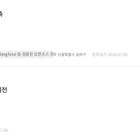
축
 또는 langfuse 등 검증된 오픈소스 프레임워크를 기반으로 시스템을 구축
· 등록일자 2026.07.28.
서울특별시 송파구
이전
.28.