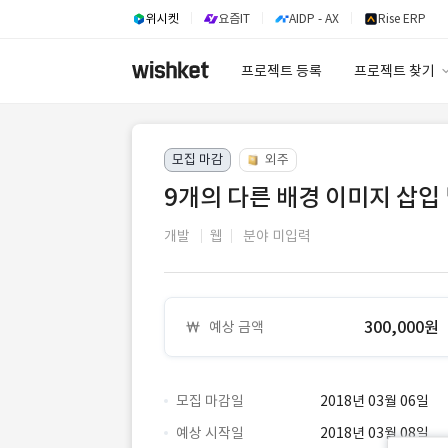
위시켓
요즘IT
AIDP - AX
Rise ERP
프로젝트 등록
프로젝트 찾기
프로젝트 찾기
모집 마감
외주
유사사례 검색 A
9개의 다른 배경 이미지 삽입
개발
웹
분야 미입력
300,000원
예상 금액
모집 마감일
2018년 03월 06일
예상 시작일
2018년 03월 08일