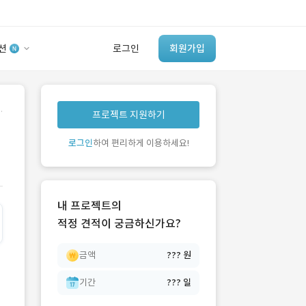
션
로그인
회원가입
유사사례 검색 AI
.
프로젝트 지원하기
‘이런 거’ 만들어본
개발 회사 있어?
로그인
하여 편리하게 이용하세요!
바로가기
내 프로젝트의
적정 견적이 궁금하신가요?
금액
??? 원
기간
??? 일