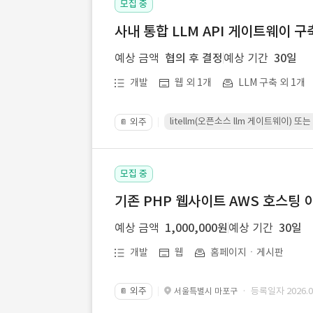
모집 중
사내 통합 LLM API 게이트웨이 구
예상 금액
협의 후 결정
예상 기간
30일
개발
웹 외 1개
LLM 구축 외 1개
litellm(오픈소스 llm 게이트웨이)
외주
📔
모집 중
기존 PHP 웹사이트 AWS 호스팅 
예상 금액
1,000,000원
예상 기간
30일
개발
웹
홈페이지ㆍ게시판
외주
· 등록일자 2026.07
서울특별시 마포구
📔