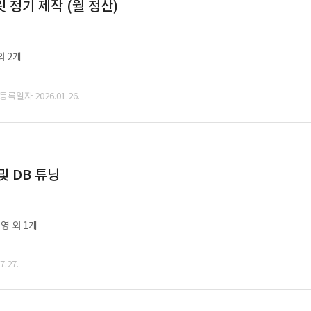
정기 제작 (월 정산)
외 2개
 등록일자 2026.01.26.
및 DB 튜닝
영 외 1개
.27.