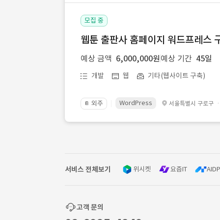
모집 중
웹툰 출판사 홈페이지 워드프레스 구
예상 금액
6,000,000원
예상 기간
45일
개발
웹
기타(웹사이트 구축)
WordPress
외주
서울특별시 구로구
📔
서비스 전체보기
위시켓
요즘IT
AIDP
고객 문의