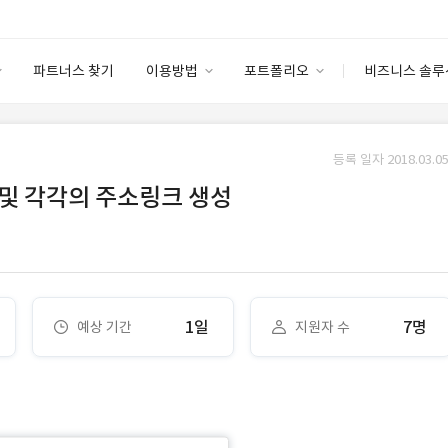
파트너스 찾기
이용방법
포트폴리오
비즈니스 솔루
이용방법
포트폴리오
엔터프라이즈
I
파트너 등급
이용후기
등록 일자 2018.03.05
안심 코드 케어
이용요금
솔루션 마켓
 및 각각의 주소링크 생성
고객센터
스토어
1일
7명
예상 기간
지원자 수