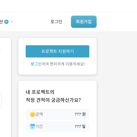
션
로그인
회원가입
유사사례 검색 AI
.
프로젝트 지원하기
‘이런 거’ 만들어본
개발 회사 있어?
로그인
하여 편리하게 이용하세요!
바로가기
내 프로젝트의
적정 견적이 궁금하신가요?
금액
??? 원
기간
??? 일