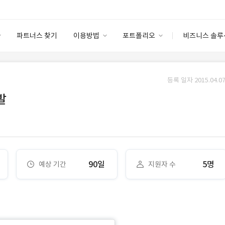
파트너스 찾기
이용방법
포트폴리오
비즈니스 솔루
이용방법
포트폴리오
엔터프라이즈
I
파트너 등급
이용후기
등록 일자 2015.04.07
안심 코드 케어
이용요금
솔루션 마켓
발
고객센터
스토어
90일
5명
예상 기간
지원자 수