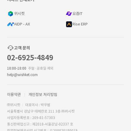
위시켓
요즘IT
AIDP - AX
Rise ERP
고객 문의
02-6925-4849
10:00-18:00
주말·공휴일 제외
help@wishket.com
이용약관
개인정보 처리방침
㈜위시켓
대표이사 : 박우범
서울특별시 강남구 테헤란로 211 3층 ㈜위시켓
사업자등록번호 : 209-81-57303
통신판매업신고 : 제2018-서울강남-02337 호
직업정보제공사업 신고번호 : J1200020180019