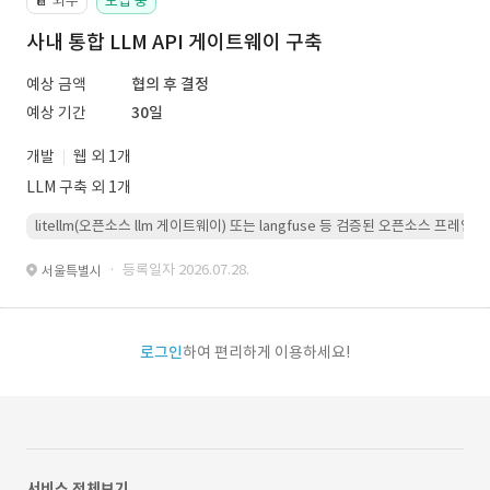
외주
모집 중
📔
사내 통합 LLM API 게이트웨이 구축
예상 금액
협의 후 결정
예상 기간
30일
개발
웹 외 1개
LLM 구축 외 1개
litellm(오픈소스 llm 게이트웨이) 또는 langfuse 등 검증된 오픈소스 프
· 등록일자 2026.07.28.
서울특별시
로그인
하여 편리하게 이용하세요!
서비스 전체보기