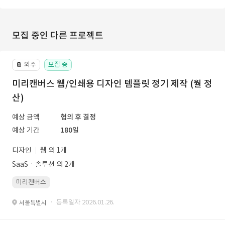
모집 중인 다른 프로젝트
외주
모집 중
📔
미리캔버스 웹/인쇄용 디자인 템플릿 정기 제작 (월 정
산)
예상 금액
협의 후 결정
예상 기간
180일
디자인
웹 외 1개
SaaSㆍ솔루션 외 2개
미리캔버스
· 등록일자 2026.01.26.
서울특별시