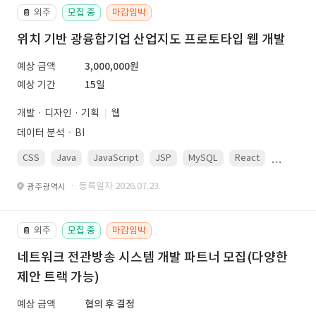
외주
모집 중
마감임박
📔
위치 기반 광융합기업 산업지도 프로토타입 웹 개발
예상 금액
3,000,000원
예상 기간
15일
개발 · 디자인 · 기획
웹
데이터 분석ㆍBI
CSS
Java
JavaScript
JSP
MySQL
React
Spring
· 등록일자 2026.07.23.
광주광역시
외주
모집 중
마감임박
📔
네트워크 전관방송 시스템 개발 파트너 모집(다양한
제안 트랙 가능)
예상 금액
협의 후 결정