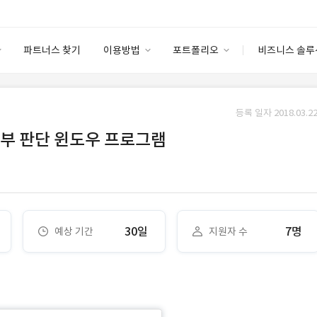
파트너스 찾기
이용방법
포트폴리오
비즈니스 솔루
이용방법
포트폴리오
엔터프라이즈
I
파트너 등급
이용후기
등록 일자 2018.03.22
안심 코드 케어
이용요금
솔루션 마켓
여부 판단 윈도우 프로그램
고객센터
스토어
30일
7명
예상 기간
지원자 수