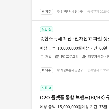
외주
· 등록일자 2026.07
인천광역시 연수구
📔
모집 중
종합소득세 계산·전자신고 파일 생성 
예상 금액
10,000,000원
예상 기간
60일
개발
PC 프로그램
업무자동화ㆍR
외주
· 등록일자 2026.07
서울특별시 강남구
📔
모집 중
O2O 플랫폼 통합 브랜드(BI/BX) 
예상 금액
15,000,000원
예상 기간
75일