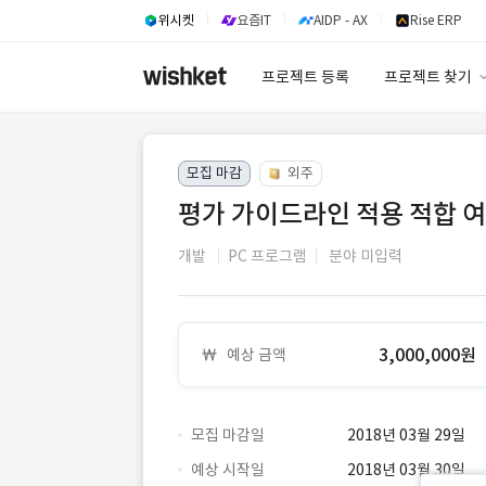
위시켓
요즘IT
AIDP - AX
Rise ERP
프로젝트 등록
프로젝트 찾기
프로젝트 찾기
모집 마감
외주
유사사례 검색 A
평가 가이드라인 적용 적합 
개발
PC 프로그램
분야 미입력
3,000,000원
예상 금액
모집 마감일
2018년 03월 29일
예상 시작일
2018년 03월 30일