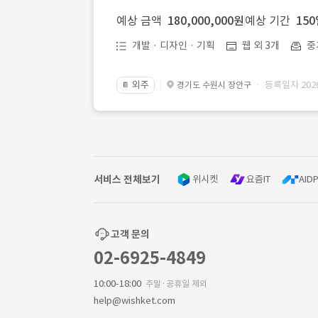
예상 금액
180,000,000원
예상 기간
15
개발 · 디자인 · 기획
웹 외 3개
중
외주
· 등록일자 2026.
경기도 수원시 장안구
📔
서비스 전체보기
위시켓
요즘IT
AIDP
고객 문의
02-6925-4849
10:00-18:00
주말·공휴일 제외
help@wishket.com