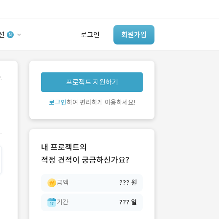
션
로그인
회원가입
유사사례 검색 AI
.
프로젝트 지원하기
‘이런 거’ 만들어본
개발 회사 있어?
로그인
하여 편리하게 이용하세요!
바로가기
내 프로젝트의
적정 견적이 궁금하신가요?
금액
??? 원
기간
??? 일