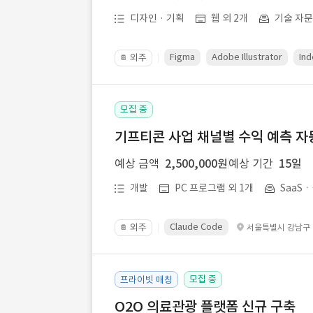
디자인 · 기획
웹 외 2개
기술 자
Figma
Adobe Illustrator
Ind
외주
📔
모집 중
기프티콘 사업 채널별 수익 예측 자
예상 금액
2,500,000원
예상 기간
15일
개발
PC 프로그램 외 1개
SaaS
Claude Code
외주
서울특별시 강남구
📔
모집 중
프라이빗 매칭
O2O 의료관광 플랫폼 신규 구축