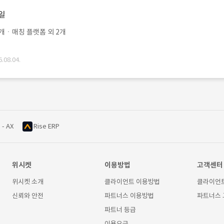
0일
개ㆍ매칭 플랫폼 외 2개
08.04.
 - AX
Rise ERP
위시켓
이용방법
고객센터
위시켓 소개
클라이언트 이용방법
클라이언
신뢰와 안전
파트너스 이용방법
파트너스
파트너 등급
이용요금