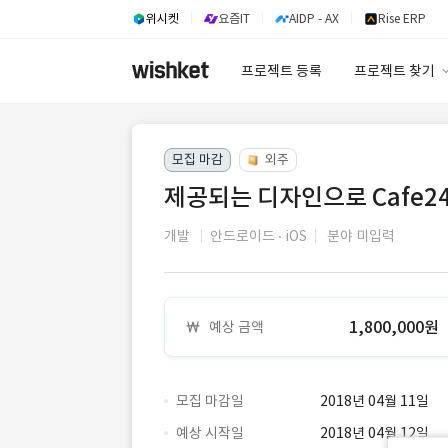
위시켓
요즘IT
AIDP - AX
Rise ERP
프로젝트 등록
프로젝트 찾기
프로젝트 찾기
모집 마감
외주
유사사례 검색 A
제공되는 디자인으로 Cafe24
개발
안드로이드
iOS
분야 미입력
1,800,000원
예상 금액
모집 마감일
2018년 04월 11일
예상 시작일
2018년 04월 12일