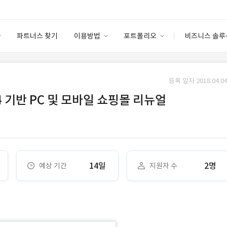
파트너스 찾기
이용방법
포트폴리오
비즈니스 솔루
이용방법
포트폴리오
엔터프라이즈
I
파트너 등급
이용후기
등록 일자 2018.04.04
안심 코드 케어
이용요금
솔루션 마켓
 기반 PC 및 모바일 쇼핑몰 리뉴얼
고객센터
스토어
14일
2명
예상 기간
지원자 수