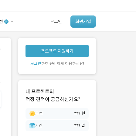
션
로그인
회원가입
유사사례 검색 AI
.
프로젝트 지원하기
‘이런 거’ 만들어본
개발 회사 있어?
로그인
하여 편리하게 이용하세요!
바로가기
내 프로젝트의
적정 견적이 궁금하신가요?
금액
??? 원
기간
??? 일