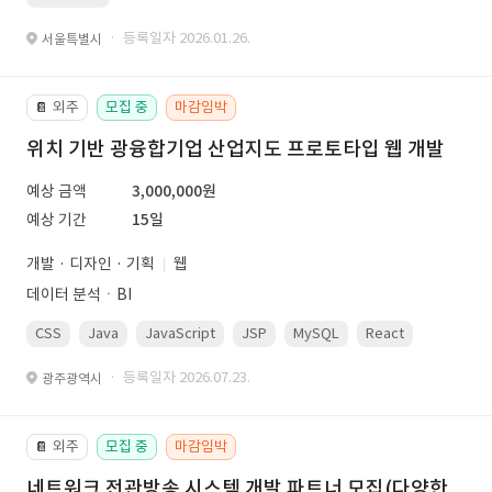
· 등록일자 2026.01.26.
서울특별시
외주
모집 중
마감임박
📔
위치 기반 광융합기업 산업지도 프로토타입 웹 개발
예상 금액
3,000,000원
예상 기간
15일
개발 · 디자인 · 기획
웹
데이터 분석ㆍBI
CSS
Java
JavaScript
JSP
MySQL
React
Spring
· 등록일자 2026.07.23.
광주광역시
외주
모집 중
마감임박
📔
네트워크 전관방송 시스템 개발 파트너 모집(다양한