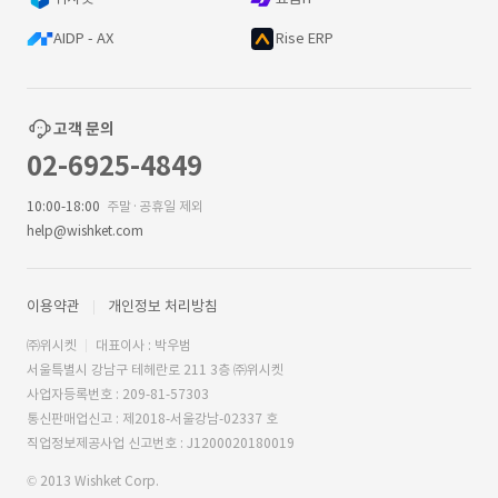
AIDP - AX
Rise ERP
고객 문의
02-6925-4849
10:00-18:00
주말·공휴일 제외
help@wishket.com
이용약관
개인정보 처리방침
㈜위시켓
대표이사 : 박우범
서울특별시 강남구 테헤란로 211 3층 ㈜위시켓
사업자등록번호 : 209-81-57303
통신판매업신고 : 제2018-서울강남-02337 호
직업정보제공사업 신고번호 : J1200020180019
© 2013 Wishket Corp.