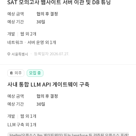
SAT 모의고사 웹사이트 서버 이관 및 DB 튜닝
예상 금액
협의 후 결정
예상 기간
30일
개발
웹 외 2개
네트워크ㆍ서버 운영 외 1개
· 등록일자 2026.07.27.
서울특별시
외주
모집 중
📔
사내 통합 LLM API 게이트웨이 구축
예상 금액
협의 후 결정
예상 기간
30일
개발
웹 외 1개
LLM 구축 외 1개
litellm(오픈소스 llm 게이트웨이) 또는 langfuse 등 검증된 오픈소스 프