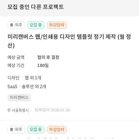
모집 중인 다른 프로젝트
외주
모집 중
마감임박
📔
미리캔버스 웹/인쇄용 디자인 템플릿 정기 제작 (월 정
산)
예상 금액
협의 후 결정
예상 기간
180일
디자인
웹 외 1개
SaaSㆍ솔루션 외 2개
미리캔버스
· 등록일자 2026.01.26.
서울특별시
외주
모집 중
마감임박
📔