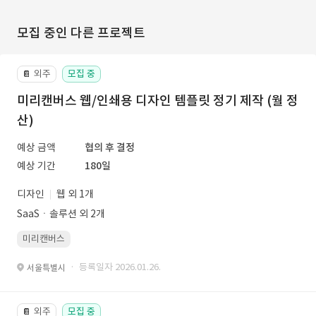
모집 중인 다른 프로젝트
외주
모집 중
📔
미리캔버스 웹/인쇄용 디자인 템플릿 정기 제작 (월 정
산)
예상 금액
협의 후 결정
예상 기간
180일
디자인
웹 외 1개
SaaSㆍ솔루션 외 2개
미리캔버스
· 등록일자 2026.01.26.
서울특별시
외주
모집 중
📔