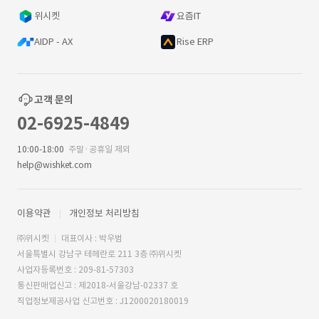
위시켓
요즘IT
AIDP - AX
Rise ERP
고객 문의
02-6925-4849
10:00-18:00
주말·공휴일 제외
help@wishket.com
이용약관
개인정보 처리방침
㈜위시켓
대표이사 : 박우범
서울특별시 강남구 테헤란로 211 3층 ㈜위시켓
사업자등록번호 : 209-81-57303
통신판매업신고 : 제2018-서울강남-02337 호
직업정보제공사업 신고번호 : J1200020180019