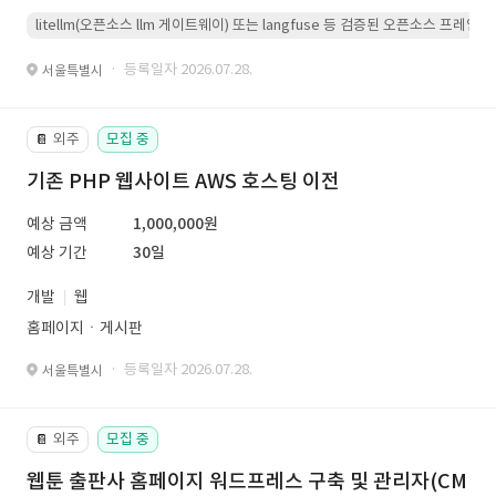
litellm(오픈소스 llm 게이트웨이) 또는 langfuse 등 검증된 오픈소스 프
· 등록일자 2026.07.28.
서울특별시
외주
모집 중
📔
기존 PHP 웹사이트 AWS 호스팅 이전
예상 금액
1,000,000원
예상 기간
30일
개발
웹
홈페이지ㆍ게시판
· 등록일자 2026.07.28.
서울특별시
외주
모집 중
📔
웹툰 출판사 홈페이지 워드프레스 구축 및 관리자(CM