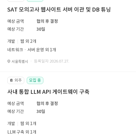
SAT 모의고사 웹사이트 서버 이관 및 DB 튜닝
예상 금액
협의 후 결정
예상 기간
30일
개발
웹 외 2개
네트워크ㆍ서버 운영 외 1개
· 등록일자 2026.07.27.
서울특별시
외주
모집 중
📔
사내 통합 LLM API 게이트웨이 구축
예상 금액
협의 후 결정
예상 기간
30일
개발
웹 외 1개
LLM 구축 외 1개