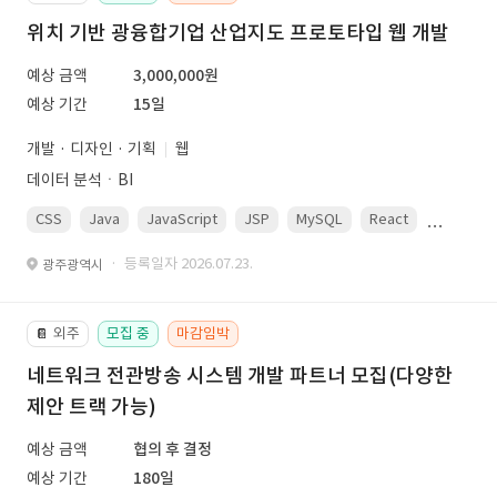
위치 기반 광융합기업 산업지도 프로토타입 웹 개발
예상 금액
3,000,000원
예상 기간
15일
개발 · 디자인 · 기획
웹
데이터 분석ㆍBI
CSS
Java
JavaScript
JSP
MySQL
React
Spring
· 등록일자 2026.07.23.
광주광역시
외주
모집 중
마감임박
📔
네트워크 전관방송 시스템 개발 파트너 모집(다양한
제안 트랙 가능)
예상 금액
협의 후 결정
예상 기간
180일