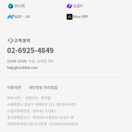
위시켓
요즘IT
AIDP - AX
Rise ERP
고객 문의
02-6925-4849
10:00-18:00
주말·공휴일 제외
help@wishket.com
이용약관
개인정보 처리방침
㈜위시켓
대표이사 : 박우범
서울특별시 강남구 테헤란로 211 3층 ㈜위시켓
사업자등록번호 : 209-81-57303
통신판매업신고 : 제2018-서울강남-02337 호
직업정보제공사업 신고번호 : J1200020180019