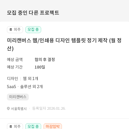
모집 중인 다른 프로젝트
외주
모집 중
📔
미리캔버스 웹/인쇄용 디자인 템플릿 정기 제작 (월 정
산)
예상 금액
협의 후 결정
예상 기간
180일
디자인
웹 외 1개
SaaSㆍ솔루션 외 2개
미리캔버스
· 등록일자 2026.01.26.
서울특별시
외주
모집 중
마감임박
📔