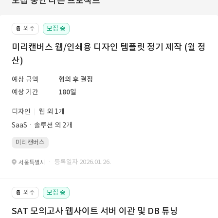
모집 중인 다른 프로젝트
외주
모집 중
📔
미리캔버스 웹/인쇄용 디자인 템플릿 정기 제작 (월 정
산)
예상 금액
협의 후 결정
예상 기간
180일
디자인
웹 외 1개
SaaSㆍ솔루션 외 2개
미리캔버스
· 등록일자 2026.01.26.
서울특별시
외주
모집 중
📔
SAT 모의고사 웹사이트 서버 이관 및 DB 튜닝