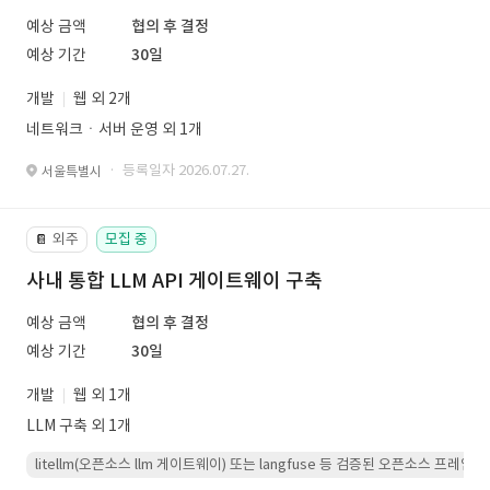
예상 금액
협의 후 결정
예상 기간
30일
개발
웹 외 2개
네트워크ㆍ서버 운영 외 1개
· 등록일자 2026.07.27.
서울특별시
외주
모집 중
📔
사내 통합 LLM API 게이트웨이 구축
예상 금액
협의 후 결정
예상 기간
30일
개발
웹 외 1개
LLM 구축 외 1개
litellm(오픈소스 llm 게이트웨이) 또는 langfuse 등 검증된 오픈소스 프