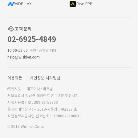
AIDP - AX
Rise ERP
고객 문의
02-6925-4849
10:00-18:00
주말·공휴일 제외
help@wishket.com
이용약관
개인정보 처리방침
㈜위시켓
대표이사 : 박우범
서울특별시 강남구 테헤란로 211 3층 ㈜위시켓
사업자등록번호 : 209-81-57303
통신판매업신고 : 제2018-서울강남-02337 호
직업정보제공사업 신고번호 : J1200020180019
© 2013 Wishket Corp.