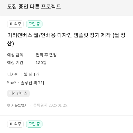
모집 중인 다른 프로젝트
외주
모집 중
📔
미리캔버스 웹/인쇄용 디자인 템플릿 정기 제작 (월 정
산)
예상 금액
협의 후 결정
예상 기간
180일
디자인
웹 외 1개
SaaSㆍ솔루션 외 2개
미리캔버스
· 등록일자 2026.01.26.
서울특별시
외주
모집 중
📔