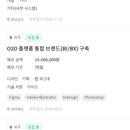
개발
기타
기타(내부 시스템)
· 등록일자 2026.07.28.
경상남도
외주
모집 중
📔
O2O 플랫폼 통합 브랜드(BI/BX) 구축
예상 금액
15,000,000원
예상 기간
75일
디자인 · 기획
웹 외 2개
기술 자문ㆍ가이드
Figma
Adobe Illustrator
Indesign
Photoshop
· 등록일자 2026.08.03.
전라북도
외주
모집 중
📔