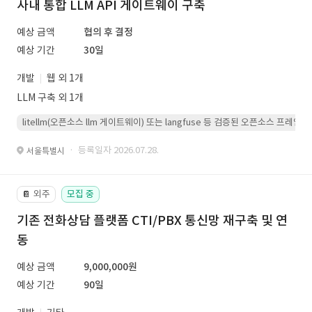
사내 통합 LLM API 게이트웨이 구축
예상 금액
협의 후 결정
예상 기간
30일
개발
웹 외 1개
LLM 구축 외 1개
litellm(오픈소스 llm 게이트웨이) 또는 langfuse 등 검증된 오픈소스 프
· 등록일자 2026.07.28.
서울특별시
외주
모집 중
📔
기존 전화상담 플랫폼 CTI/PBX 통신망 재구축 및 연
동
예상 금액
9,000,000원
예상 기간
90일