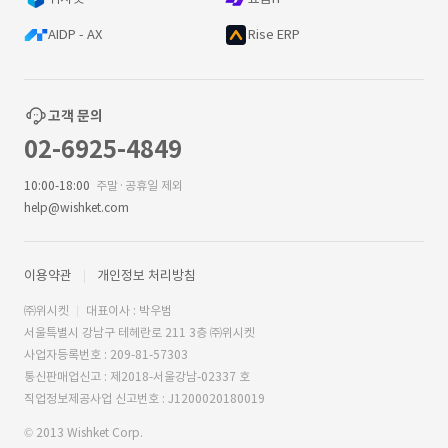
AIDP - AX
Rise ERP
고객 문의
02-6925-4849
10:00-18:00
주말·공휴일 제외
help@wishket.com
이용약관
개인정보 처리방침
㈜위시켓
대표이사 : 박우범
서울특별시 강남구 테헤란로 211 3층 ㈜위시켓
사업자등록번호 : 209-81-57303
통신판매업신고 : 제2018-서울강남-02337 호
직업정보제공사업 신고번호 : J1200020180019
© 2013 Wishket Corp.