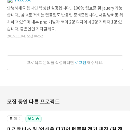
htc0050
안녕하세요 웹나인 박성현 실장입니다... 100% 웹표준 및 jauery 가능
합니다.. 참고로 저희는 템플릿도 반응형 준비중입니다.. 서울 방배동 위
치하고 있으며 내부 php 개발자 코더 2명 디자이너 2명 기획자 1명 있
습니다. 좋은인연 기다릴게요..
2015.11.04. 오전 06:52
프로젝트 문의를 작성하려면
로그인
해주세요.
모집 중인 다른 프로젝트
외주
모집 중
📔
미리캔버스 웹/인쇄용 디자인 템플릿 정기 제작 (월 정