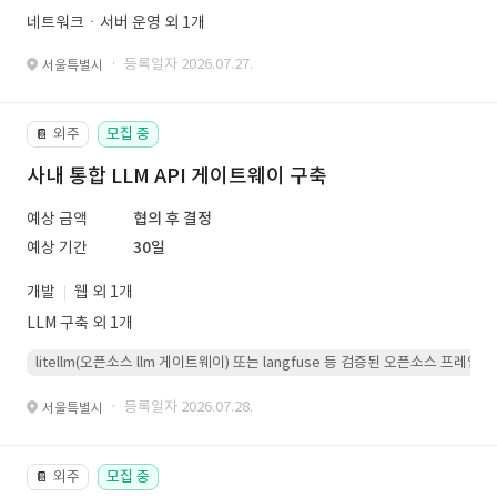
네트워크ㆍ서버 운영 외 1개
· 등록일자 2026.07.27.
서울특별시
외주
모집 중
📔
사내 통합 LLM API 게이트웨이 구축
예상 금액
협의 후 결정
예상 기간
30일
개발
웹 외 1개
LLM 구축 외 1개
litellm(오픈소스 llm 게이트웨이) 또는 langfuse 등 검증된 오픈소스 프
· 등록일자 2026.07.28.
서울특별시
외주
모집 중
📔