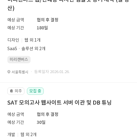
산)
예상 금액
협의 후 결정
예상 기간
180일
디자인
웹 외 1개
SaaSㆍ솔루션 외 2개
미리캔버스
· 등록일자 2026.01.26.
서울특별시
외주
모집 중
📔
SAT 모의고사 웹사이트 서버 이관 및 DB 튜닝
예상 금액
협의 후 결정
예상 기간
30일
개발
웹 외 2개