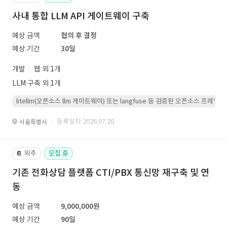
사내 통합 LLM API 게이트웨이 구축
예상 금액
협의 후 결정
예상 기간
30일
개발
웹 외 1개
LLM 구축 외 1개
litellm(오픈소스 llm 게이트웨이) 또는 langfuse 등 검증된 오픈소스 프
· 등록일자 2026.07.28.
서울특별시
외주
모집 중
📔
기존 전화상담 플랫폼 CTI/PBX 통신망 재구축 및 연
동
예상 금액
9,000,000원
예상 기간
90일