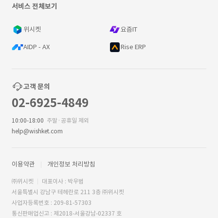
서비스 전체보기
위시켓
요즘IT
AIDP - AX
Rise ERP
고객 문의
02-6925-4849
10:00-18:00
주말·공휴일 제외
help@wishket.com
이용약관
개인정보 처리방침
㈜위시켓
대표이사 : 박우범
서울특별시 강남구 테헤란로 211 3층 ㈜위시켓
사업자등록번호 : 209-81-57303
통신판매업신고 : 제2018-서울강남-02337 호