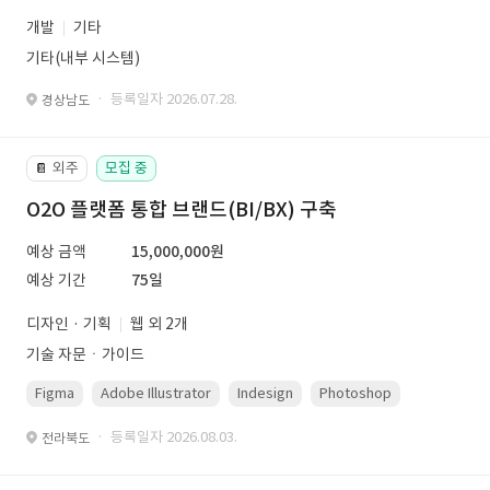
개발
기타
기타(내부 시스템)
· 등록일자 2026.07.28.
경상남도
외주
모집 중
📔
O2O 플랫폼 통합 브랜드(BI/BX) 구축
예상 금액
15,000,000원
예상 기간
75일
디자인 · 기획
웹 외 2개
기술 자문ㆍ가이드
Figma
Adobe Illustrator
Indesign
Photoshop
· 등록일자 2026.08.03.
전라북도