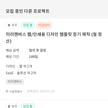
모집 중인 다른 프로젝트
외주
모집 중
마감임박
📔
미리캔버스 웹/인쇄용 디자인 템플릿 정기 제작 (월 정
산)
예상 금액
협의 후 결정
예상 기간
180일
디자인
웹 외 1개
SaaSㆍ솔루션 외 2개
미리캔버스
· 등록일자 2026.01.26.
서울특별시
외주
모집 중
📔