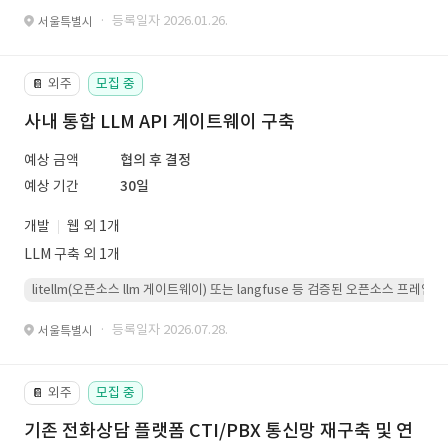
· 등록일자 2026.01.26.
서울특별시
외주
모집 중
📔
사내 통합 LLM API 게이트웨이 구축
예상 금액
협의 후 결정
예상 기간
30일
개발
웹 외 1개
LLM 구축 외 1개
litellm(오픈소스 llm 게이트웨이) 또는 langfuse 등 검증된 오픈소스 프
· 등록일자 2026.07.28.
서울특별시
외주
모집 중
📔
기존 전화상담 플랫폼 CTI/PBX 통신망 재구축 및 연