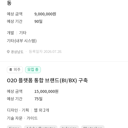
동
예상 금액
9,000,000원
예상 기간
90일
개발
기타
기타(내부 시스템)
· 등록일자 2026.07.28.
경상남도
외주
모집 중
📔
O2O 플랫폼 통합 브랜드(BI/BX) 구축
예상 금액
15,000,000원
예상 기간
75일
디자인 · 기획
웹 외 2개
기술 자문ㆍ가이드