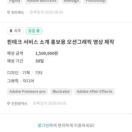
Figma
Adobe Illustrator
Indesign
Photoshop
· 등록일자 2026.08.03.
전라북도
외주
모집 중
📔
핀테크 서비스 소개 홍보용 모션그래픽 영상 제작
예상 금액
1,500,000원
예상 기간
30일
디자인 · 기획
기타
그래픽ㆍ미디어
Adobe Premiere pro
Illustrator
Adobe After Effects
Photo
· 등록일자 2026.08.05.
인천광역시
로그인
하여 편리하게 이용하세요!