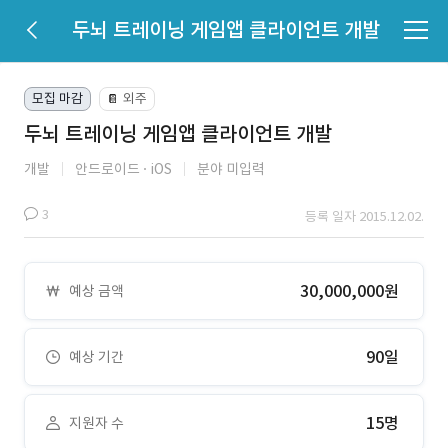
두뇌 트레이닝 게임앱 클라이언트 개발
모집 마감
외주
📔
두뇌 트레이닝 게임앱 클라이언트 개발
개발
안드로이드
iOS
분야 미입력
3
등록 일자 2015.12.02.
30,000,000원
예상 금액
90일
예상 기간
15명
지원자 수