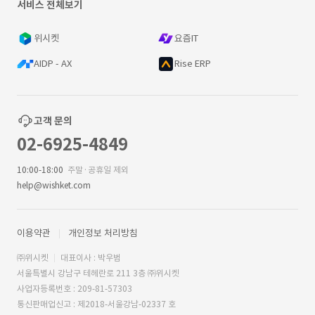
서비스 전체보기
위시켓
요즘IT
AIDP - AX
Rise ERP
고객 문의
02-6925-4849
10:00-18:00
주말·공휴일 제외
help@wishket.com
이용약관
개인정보 처리방침
㈜위시켓
대표이사 : 박우범
서울특별시 강남구 테헤란로 211 3층 ㈜위시켓
사업자등록번호 : 209-81-57303
통신판매업신고 : 제2018-서울강남-02337 호