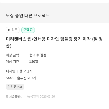
모집 중인 다른 프로젝트
외주
모집 중
📔
미리캔버스 웹/인쇄용 디자인 템플릿 정기 제작 (월 정
산)
예상 금액
협의 후 결정
예상 기간
180일
디자인
웹 외 1개
SaaSㆍ솔루션 외 2개
미리캔버스
· 등록일자 2026.01.26.
서울특별시