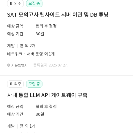
외주
모집 중
📔
SAT 모의고사 웹사이트 서버 이관 및 DB 튜닝
예상 금액
협의 후 결정
예상 기간
30일
개발
웹 외 2개
네트워크ㆍ서버 운영 외 1개
· 등록일자 2026.07.27.
서울특별시
외주
모집 중
📔
사내 통합 LLM API 게이트웨이 구축
예상 금액
협의 후 결정
예상 기간
30일
개발
웹 외 1개