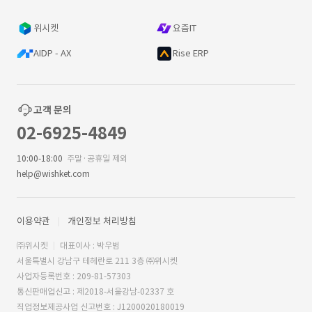
위시켓
요즘IT
AIDP - AX
Rise ERP
고객 문의
02-6925-4849
10:00-18:00
주말·공휴일 제외
help@wishket.com
이용약관
개인정보 처리방침
㈜위시켓
대표이사 : 박우범
서울특별시 강남구 테헤란로 211 3층 ㈜위시켓
사업자등록번호 : 209-81-57303
통신판매업신고 : 제2018-서울강남-02337 호
직업정보제공사업 신고번호 : J1200020180019