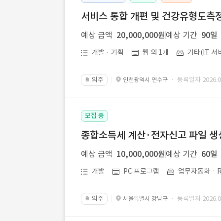
서비스 통합 개편 및 건강유형도측정
예상 금액
20,000,000원
예상 기간
90일
개발 · 기획
웹 외 1개
기타(IT 서
외주
· 등록일자 2026.07
인천광역시 연수구
📔
모집 중
종합소득세 계산·전자신고 파일 생성 
예상 금액
10,000,000원
예상 기간
60일
개발
PC 프로그램
업무자동화ㆍR
외주
· 등록일자 2026.07
서울특별시 강남구
📔