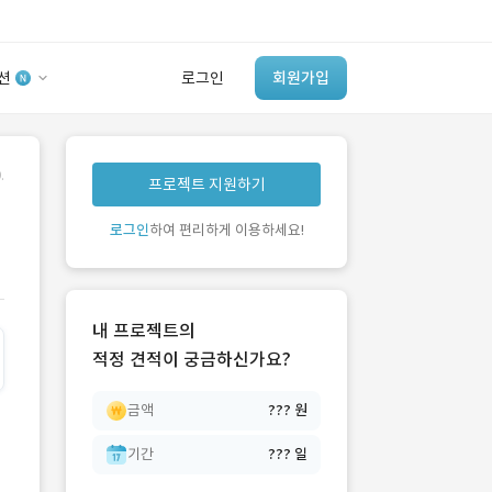
션
로그인
회원가입
유사사례 검색 AI
.
프로젝트 지원하기
‘이런 거’ 만들어본
개발 회사 있어?
로그인
하여 편리하게 이용하세요!
바로가기
내 프로젝트의
적정 견적이 궁금하신가요?
금액
??? 원
기간
??? 일