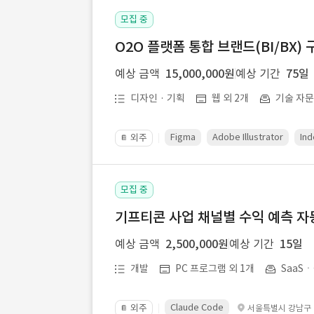
모집 중
O2O 플랫폼 통합 브랜드(BI/BX) 
예상 금액
15,000,000원
예상 기간
75일
디자인 · 기획
웹 외 2개
기술 자
Figma
Adobe Illustrator
Ind
외주
📔
모집 중
기프티콘 사업 채널별 수익 예측 자
예상 금액
2,500,000원
예상 기간
15일
개발
PC 프로그램 외 1개
SaaS
Claude Code
외주
서울특별시 강남구
📔