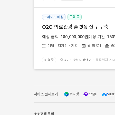
모집 중
프라이빗 매칭
O2O 의료관광 플랫폼 신규 구축
예상 금액
180,000,000원
예상 기간
15
개발 · 디자인 · 기획
웹 외 3개
중
외주
· 등록일자 2026.
경기도 수원시 장안구
📔
서비스 전체보기
위시켓
요즘IT
AIDP
고객 문의