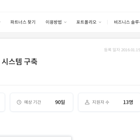
파트너스 찾기
이용방법
포트폴리오
비즈니스 솔루
이용방법
포트폴리오
엔터프라이즈
I
파트너 등급
이용후기
등록 일자 2016.01.19
안심 코드 케어
이용요금
솔루션 마켓
 시스템 구축
고객센터
스토어
90일
13명
예상 기간
지원자 수