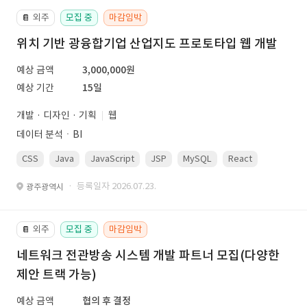
외주
모집 중
마감임박
📔
위치 기반 광융합기업 산업지도 프로토타입 웹 개발
예상 금액
3,000,000원
예상 기간
15일
개발 · 디자인 · 기획
웹
데이터 분석ㆍBI
CSS
Java
JavaScript
JSP
MySQL
React
Spring
· 등록일자 2026.07.23.
광주광역시
외주
모집 중
마감임박
📔
네트워크 전관방송 시스템 개발 파트너 모집(다양한
제안 트랙 가능)
예상 금액
협의 후 결정