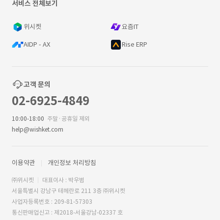
서비스 전체보기
위시켓
요즘IT
AIDP - AX
Rise ERP
고객 문의
02-6925-4849
10:00-18:00
주말·공휴일 제외
help@wishket.com
이용약관
개인정보 처리방침
㈜위시켓
대표이사 : 박우범
서울특별시 강남구 테헤란로 211 3층 ㈜위시켓
사업자등록번호 : 209-81-57303
통신판매업신고 : 제2018-서울강남-02337 호