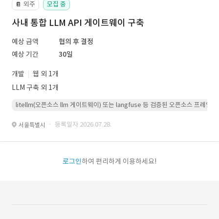
외주
모집 중
📔
사내 통합 LLM API 게이트웨이 구축
예상 금액
협의 후 결정
예상 기간
30일
개발
웹 외 1개
LLM 구축 외 1개
litellm(오픈소스 llm 게이트웨이) 또는 langfuse 등 검증된 오픈소스 프
· 등록일자 2026.07.28.
서울특별시
로그인
하여 편리하게 이용하세요!