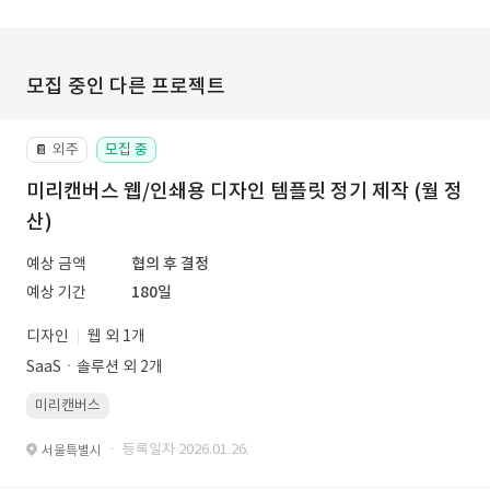
모집 중인 다른 프로젝트
외주
모집 중
📔
미리캔버스 웹/인쇄용 디자인 템플릿 정기 제작 (월 정
산)
예상 금액
협의 후 결정
예상 기간
180일
디자인
웹 외 1개
SaaSㆍ솔루션 외 2개
미리캔버스
· 등록일자 2026.01.26.
서울특별시