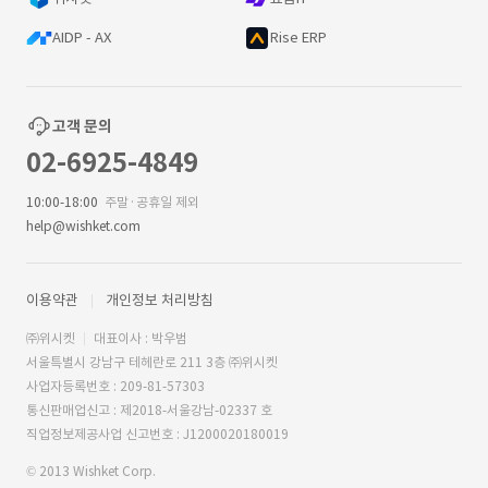
AIDP - AX
Rise ERP
고객 문의
02-6925-4849
10:00-18:00
주말·공휴일 제외
help@wishket.com
이용약관
개인정보 처리방침
㈜위시켓
대표이사 : 박우범
서울특별시 강남구 테헤란로 211 3층 ㈜위시켓
사업자등록번호 : 209-81-57303
통신판매업신고 : 제2018-서울강남-02337 호
직업정보제공사업 신고번호 : J1200020180019
© 2013 Wishket Corp.