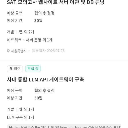
SAT 모의고사 웹사이트 서버 이관 및 DB 튜닝
예상 금액
협의 후 결정
예상 기간
30일
개발
웹 외 2개
네트워크ㆍ서버 운영 외 1개
· 등록일자 2026.07.27.
서울특별시
외주
모집 중
📔
사내 통합 LLM API 게이트웨이 구축
예상 금액
협의 후 결정
예상 기간
30일
개발
웹 외 1개
LLM 구축 외 1개
litellm(오픈소스 llm 게이트웨이) 또는 langfuse 등 검증된 오픈소스 프